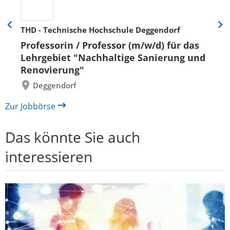
THD - Technische Hochschule Deggendorf
Eine
Eine
Folie
Folie
Professorin / Professor (m/w/d) für das
zurück
vor
Lehrgebiet "Nachhaltige Sanierung und
Renovierung"
Deggendorf
Zur Jobbörse
Das könnte Sie auch
interessieren