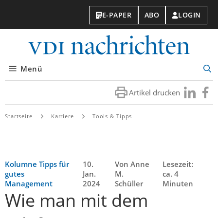
E-PAPER
ABO
LOGIN
VDI-
Nachri
Menü
Suc
öff
Artikel drucken
Besuchen
Besuc
Sie
Sie
uns
uns
Startseite
Karriere
Tools & Tipps
bei
bei
LinkedIn
Faceb
Kolumne Tipps für
10.
Von Anne
Lesezeit:
gutes
Jan.
M.
ca. 4
Management
2024
Schüller
Minuten
Wie man mit dem