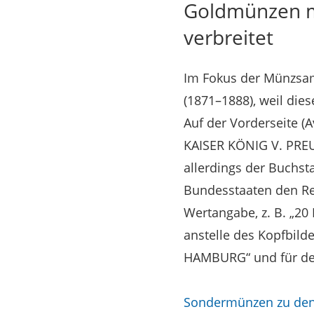
Goldmünzen mi
verbreitet
Im Fokus der Münzsam
(1871–1888), weil di
Auf der Vorderseite (
KAISER KÖNIG V. PREU
allerdings der Buchsta
Bundesstaaten den Re
Wertangabe, z. B. „2
anstelle des Kopfbil
HAMBURG“ und für de
Sondermünzen zu den 