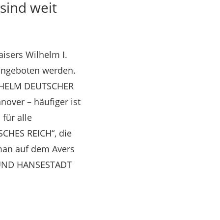
sind weit
isers Wilhelm I.
 angeboten werden.
„WILHELM DEUTSCHER
over – häufiger ist
für alle
SCHES REICH“, die
 man auf dem Avers
E UND HANSESTADT