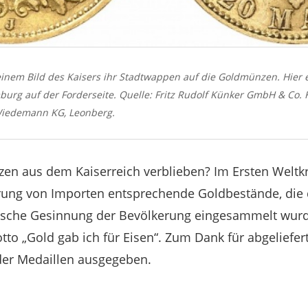
einem Bild des Kaisers ihr Stadtwappen auf die Goldmünzen. Hier
g auf der Forderseite. Quelle: Fritz Rudolf Künker GmbH & Co. K
Wiedemann KG, Leonberg.
en aus dem Kaiserreich verblieben? Im Ersten Weltkr
erung von Importen entsprechende Goldbestände, die 
otische Gesinnung der Bevölkerung eingesammelt wurd
tto „Gold gab ich für Eisen“. Zum Dank für abgeliefe
der Medaillen ausgegeben.