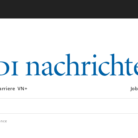
arriere
VN+
Job
ance