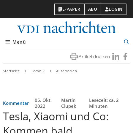
E-PAPER
ABO
LOGIN
VDI-
Nachri
Menü
Suc
öff
Artikel drucken
Besuchen
Besuc
Sie
Sie
uns
uns
Startseite
Technik
Automation
bei
bei
LinkedIn
Faceb
05. Okt.
Martin
Lesezeit: ca. 2
Kommentar
2022
Ciupek
Minuten
Tesla, Xiaomi und Co:
Kommen bald