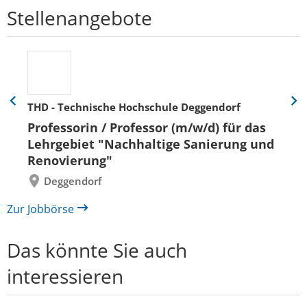
Stellenangebote
THD - Technische Hochschule Deggendorf
Eine
Eine
Folie
Folie
Professorin / Professor (m/w/d) für das
zurück
vor
Lehrgebiet "Nachhaltige Sanierung und
Renovierung"
Deggendorf
Zur Jobbörse
Das könnte Sie auch
interessieren