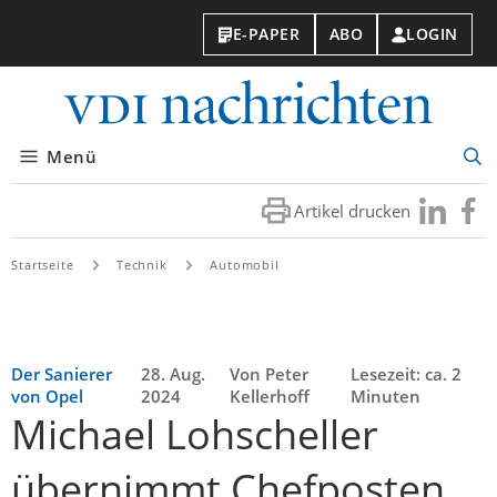
E-PAPER
ABO
LOGIN
VDI-
Nachri
Menü
Suc
öff
Artikel drucken
Besuchen
Besuc
Sie
Sie
uns
uns
Startseite
Technik
Automobil
bei
bei
LinkedIn
Faceb
Der Sanierer
28. Aug.
Von Peter
Lesezeit: ca. 2
von Opel
2024
Kellerhoff
Minuten
Michael Lohscheller
übernimmt Chefposten