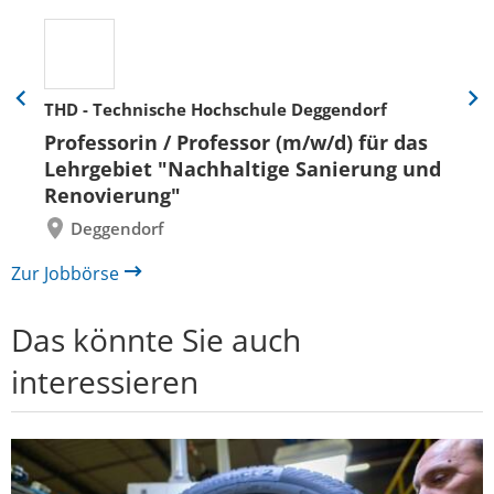
THD - Technische Hochschule Deggendorf
Eine
Eine
Folie
Folie
Professorin / Professor (m/w/d) für das
zurück
vor
Lehrgebiet "Nachhaltige Sanierung und
Renovierung"
Deggendorf
Zur Jobbörse
Das könnte Sie auch
interessieren