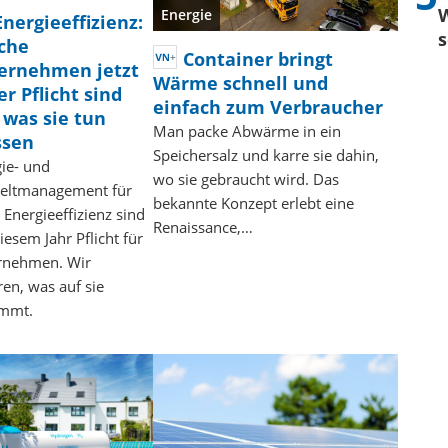
Energie
Energieeffizienz:
che
Container bringt
ernehmen jetzt
Wärme schnell und
er Pflicht sind
einfach zum Verbraucher
 was sie tun
Man packe Abwärme in ein
sen
Speichersalz und karre sie dahin,
ie- und
wo sie gebraucht wird. Das
ltmanagement für
bekannte Konzept erlebt eine
Energieeffizienz sind
Renaissance,…
diesem Jahr Pflicht für
rnehmen. Wir
ren, was auf sie
mmt.