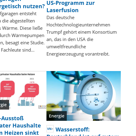
US-Programm zur
rgetisch nutzen?
Laserfusion
efgaragen entsteht
Das deutsche
 die abgestellten
Hochtechnologieunternehmen
 Wärme. Diese ließe
Trumpf gehört einem Konsortium
 durch Wärmepumpen
an, das in den USA die
n, besagt eine Studie.
umweltfreundliche
 Fachleute sind…
Energieerzeugung vorantreibt.
rgie
Energie
-Ausstoß
vater Haushalte
Wasserstoff:
m Heizen sinkt