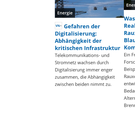
Ene
Energie
Was
Real
Gefahren der
Raux
Digitalisierung:
Bla
Abhängigkeit der
Kom
kritischen Infrastruktur
Ein F
Telekommunikations- und
Fors
Stromnetz wachsen durch
Beisp
Digitalisierung immer enger
Rauxe
zusammen, die Abhängigkeit
entwi
zwischen beiden nimmt zu.
Bedar
Alter
Bren