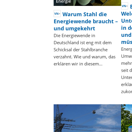
Energie
Wel
Warum Stahl die
Unt
Energiewende braucht –
in d
und umgekehrt
und
Die Energiewende in
müs
Deutschland ist eng mit dem
Energ
Schicksal der Stahlbranche
Umwe
verzahnt. Wie und warum, das
mehr 
erklären wir in diesem…
seit 
Unte
erklä
zuko