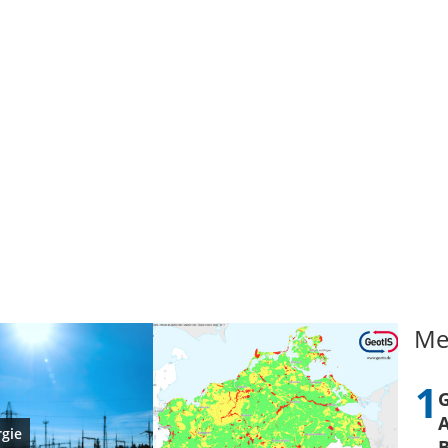
Me
A
rgie
B