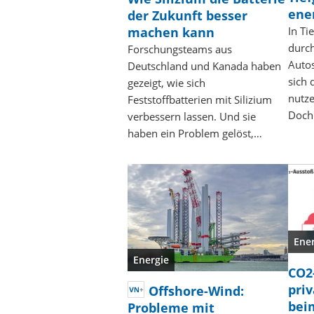
ene
der Zukunft besser
machen kann
In Ti
durch
Forschungsteams aus
Autos
Deutschland und Kanada haben
sich
gezeigt, wie sich
nutze
Feststoffbatterien mit Silizium
Doch
verbessern lassen. Und sie
haben ein Problem gelöst,…
Ene
Energie
CO2
pri
Offshore-Wind:
bei
Probleme mit