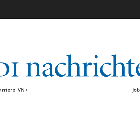
arriere
VN+
Job