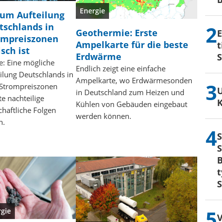
Energie
um Aufteilung
tschlands in
Geothermie: Erste
E
ompreiszonen
Ampelkarte für die beste
isch ist
Erdwärme
e: Eine mögliche
Endlich zeigt eine einfache
ilung Deutschlands in
Ampelkarte, wo Erdwärmesonden
 Strompreiszonen
U
in Deutschland zum Heizen und
e nachteilige
K
Kühlen von Gebäuden eingebaut
chaftliche Folgen
werden können.
n.
S
S
B
t
S
rgie
V