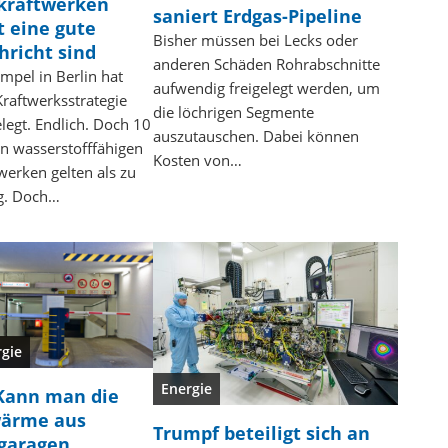
kraftwerken
saniert Erdgas-Pipeline
t eine gute
Bisher müssen bei Lecks oder
hricht sind
anderen Schäden Rohrabschnitte
mpel in Berlin hat
aufwendig freigelegt werden, um
Kraftwerksstrategie
die löchrigen Segmente
legt. Endlich. Doch 10
auszutauschen. Dabei können
n wasserstofffähigen
Kosten von…
werken gelten als zu
g. Doch…
rgie
Energie
Kann man die
ärme aus
Trumpf beteiligt sich an
fgaragen