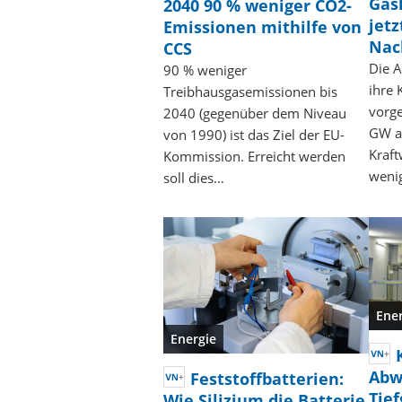
Gas
2040 90 % weniger CO2-
jetz
Emissionen mithilfe von
Nac
CCS
Die A
90 % weniger
ihre 
Treibhausgasemissionen bis
vorge
2040 (gegenüber dem Niveau
GW a
von 1990) ist das Ziel der EU-
Kraft
Kommission. Erreicht werden
weni
soll dies…
Ene
Energie
Abw
Feststoffbatterien:
Tie
Wie Silizium die Batterie