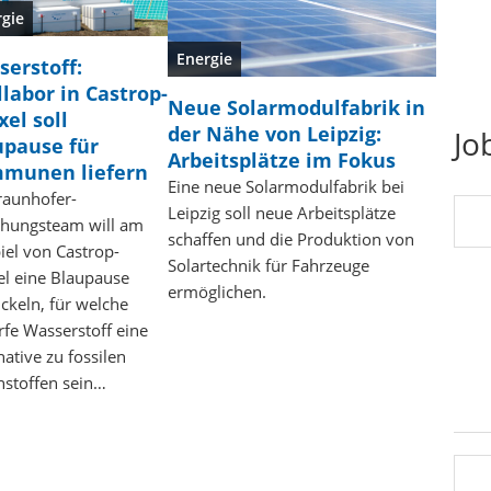
rgie
Energie
serstoff:
labor in Castrop-
Neue Solarmodulfabrik in
el soll
der Nähe von Leipzig:
Jo
upause für
Arbeitsplätze im Fokus
munen liefern
Eine neue Solarmodulfabrik bei
raunhofer-
Leipzig soll neue Arbeitsplätze
chungsteam will am
schaffen und die Produktion von
iel von Castrop-
Solartechnik für Fahrzeuge
l eine Blaupause
ermöglichen.
ckeln, für welche
fe Wasserstoff eine
native zu fossilen
nstoffen sein…