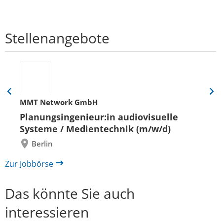
Stellenangebote
Eine
Eine
MMT Network GmbH
Folie
Folie
zurück
vor
Planungsingenieur:in audiovisuelle
Systeme / Medientechnik (m/w/d)
Berlin
Zur Jobbörse
Das könnte Sie auch
interessieren