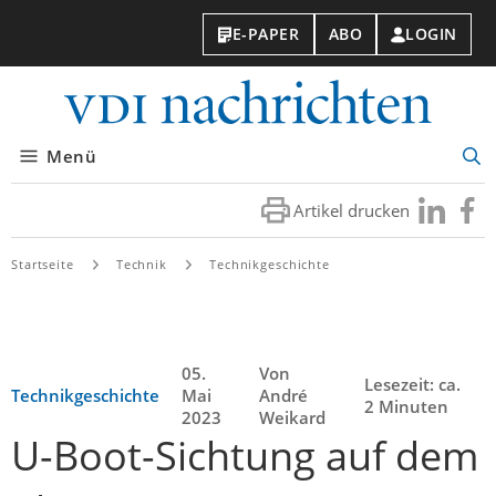
E-PAPER
ABO
LOGIN
VDI-
Nachri
Menü
Suc
öff
Artikel drucken
Besuchen
Besuc
Sie
Sie
uns
uns
Startseite
Technik
Technikgeschichte
bei
bei
LinkedIn
Faceb
05.
Von
Lesezeit: ca.
Technikgeschichte
Mai
André
2 Minuten
2023
Weikard
U-Boot-Sichtung auf dem