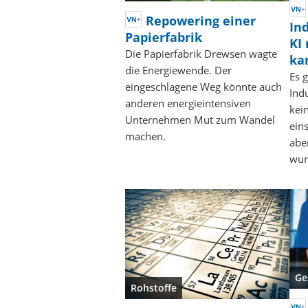
Repowering einer
In
Papierfabrik
KI 
Die Papierfabrik Drewsen wagte
ka
die Energiewende. Der
Es 
eingeschlagene Weg könnte auch
Ind
anderen energieintensiven
kei
Unternehmen Mut zum Wandel
eins
machen.
abe
wur
Ge
Rohstoffe