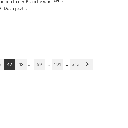
taunen in der Branche war
ß. Doch jetzt…
…
…
…
6
47
48
59
191
312
Nächste
Seite