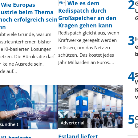
Wie es dem
G
Wie Europas
Redispatch durch
U
dustrie beim Thema
Großspeicher an den
noch erfolgreich sein
Kragen gehen kann
nn
Redispatch gleicht aus, wenn
gibt viele Gründe, warum
H
Kraftwerke geregelt werden
ustrieunterhemen bisher
e
müssen, um das Netz zu
ne KI-basierten Lösungen
b
schützen. Das kostet jedes
etzen. Die Bürokratie darf
Jahr Milliarden an Euros.…
r keine Ausrede sein,
de auf…
S
W
K
C
Advertorial
sundheit
Estland liefert
KI-basierte