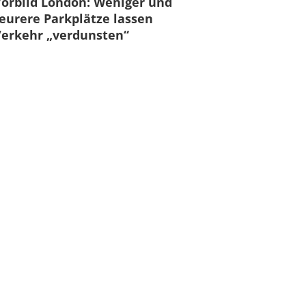
orbild London: Weniger und
eurere Parkplätze lassen
erkehr „verdunsten“