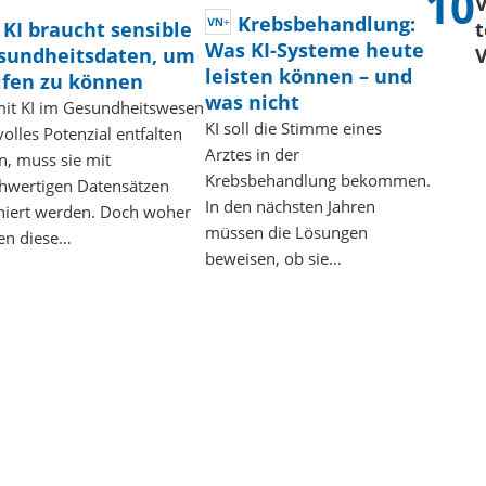
V
Krebsbehandlung:
KI braucht sensible
t
Was KI-Systeme heute
sundheitsdaten, um
V
leisten können – und
lfen zu können
was nicht
it KI im Gesundheitswesen
KI soll die Stimme eines
volles Potenzial entfalten
Arztes in der
n, muss sie mit
Krebsbehandlung bekommen.
hwertigen Datensätzen
In den nächsten Jahren
iniert werden. Doch woher
müssen die Lösungen
len diese…
beweisen, ob sie…