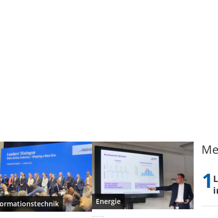
Me
L
i
Energie
formationstechnik