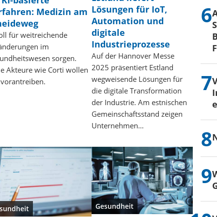
Lösungen für IoT,
rfahren: Medizin am
Automation und
heideweg
S
digitale
oll für weitreichende
B
Industrieprozesse
änderungen im
Auf der Hannover Messe
undheitswesen sorgen.
2025 präsentiert Estland
e Akteure wie Corti wollen
wegweisende Lösungen für
 vorantreiben.
die digitale Transformation
I
der Industrie. Am estnischen
e
Gemeinschaftsstand zeigen
Unternehmen…
N
W
G
Gesundheit
sundheit