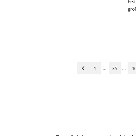
Ers
gro
…
…
1
35
4
Vorige
Seite