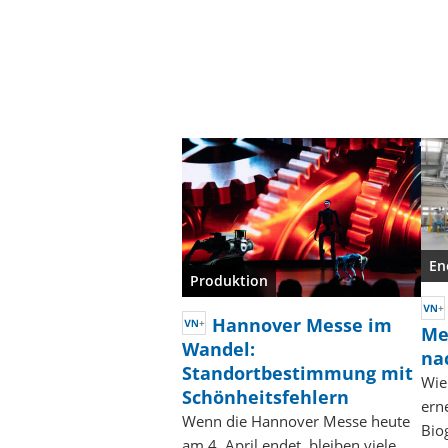
En
Produktion
Hannover Messe im
Me
Wandel:
na
Standortbestimmung mit
Wie
Schönheitsfehlern
ern
Wenn die Hannover Messe heute
Biog
am 4. April endet, bleiben viele