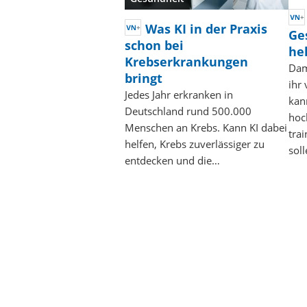
Was KI in der Praxis
Ge
schon bei
he
Krebserkrankungen
Dam
bringt
ihr 
Jedes Jahr erkranken in
kan
Deutschland rund 500.000
hoc
Menschen an Krebs. Kann KI dabei
tra
helfen, Krebs zuverlässiger zu
sol
entdecken und die…