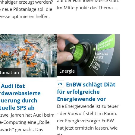
auf der Hannover Messe statt.
hhaltiger erzeugt werden?
Im Mittelpunkt: das Thema…
 neue Pilotanlage soll die
zesse optimieren helfen.
Energie
tomation
EnBW schlägt Diät
Audi löst
für erfolgreiche
rdwarebasierte
Energiewende vor
euerung durch
Die Energiewende ist zu teuer
tuelle SPS ab
- der Vorwurf steht im Raum.
 zwei Jahren hat Audi beim
der Energieversorger EnBW
e-Computing eine „Rolle
hat jetzt ermitteln lassen, wie
kwärts“ gemacht. Das
sie…