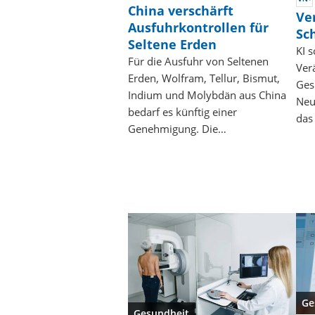
China verschärft
Ve
Ausfuhrkontrollen für
Sc
Seltene Erden
KI s
Für die Ausfuhr von Seltenen
Ver
Erden, Wolfram, Tellur, Bismut,
Ges
Indium und Molybdän aus China
Neu
bedarf es künftig einer
das
Genehmigung. Die…
Ge
Gesundheit