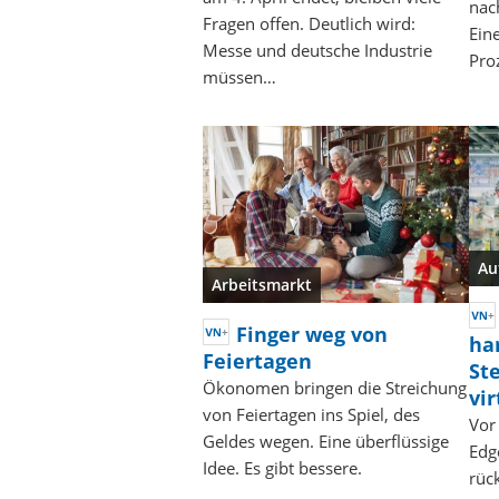
nac
Fragen offen. Deutlich wird:
Eine
Messe und deutsche Industrie
Pro
müssen…
Au
Arbeitsmarkt
Finger weg von
ha
Feiertagen
St
Ökonomen bringen die Streichung
vir
von Feiertagen ins Spiel, des
Vor
Geldes wegen. Eine überflüssige
Edg
Idee. Es gibt bessere.
rüc