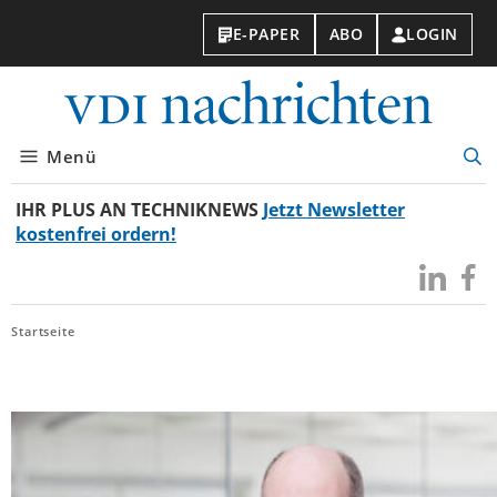
E-PAPER
ABO
LOGIN
VDI-
Nachri
Menü
Suc
öff
IHR PLUS AN TECHNIKNEWS
Jetzt Newsletter
kostenfrei ordern!
Besuchen
Besuc
Sie
Sie
uns
uns
Startseite
bei
bei
LinkedIn
Faceb