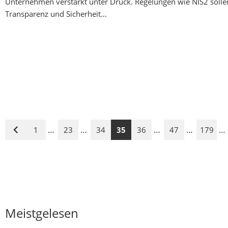
Unternehmen verstärkt unter Druck. Regelungen wie NIS2 solle
Transparenz und Sicherheit…
…
…
…
…
…
1
23
34
35
36
47
179
Vorige
Seite
Meistgelesen