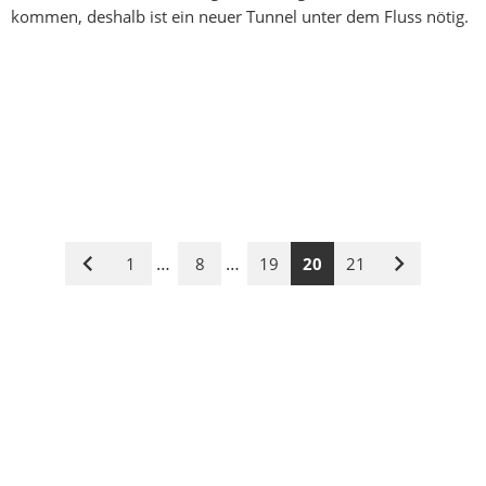
kommen, deshalb ist ein neuer Tunnel unter dem Fluss nötig.
…
…
1
8
19
20
21
Vorige
Nächste
Seite
Seite