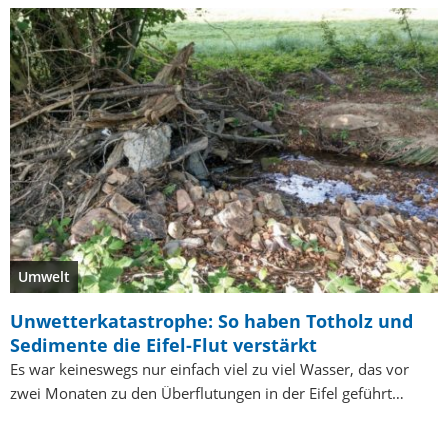
Umwelt
Unwetterkatastrophe: So haben Totholz und
Sedimente die Eifel-Flut verstärkt
Es war keineswegs nur einfach viel zu viel Wasser, das vor
zwei Monaten zu den Überflutungen in der Eifel geführt…