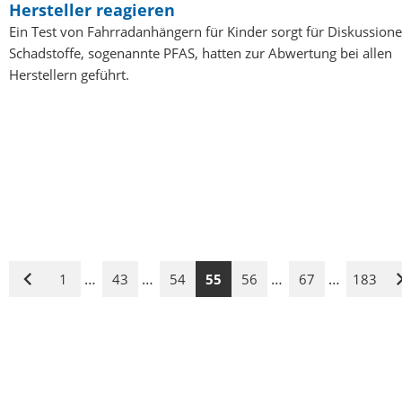
Hersteller reagieren
Ein Test von Fahrradanhängern für Kinder sorgt für Diskussione
Schadstoffe, sogenannte PFAS, hatten zur Abwertung bei allen
Herstellern geführt.
…
…
…
…
1
43
54
55
56
67
183
Vorige
Seite