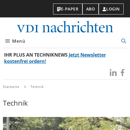
E-PAPER
ABO
LOGIN
VDI-
Nachri
Menü
Suc
öff
IHR PLUS AN TECHNIKNEWS
Jetzt Newsletter
kostenfrei ordern!
Besuchen
Besuc
Sie
Sie
uns
uns
Startseite
Technik
bei
bei
LinkedIn
Faceb
Technik