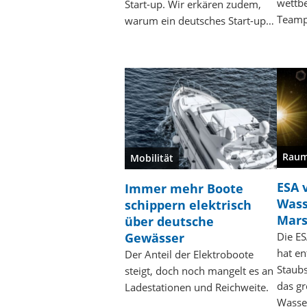
wettb
Start-up. Wir erkären zudem,
Teamp
warum ein deutsches Start-up…
Raum
Mobilität
ESA 
Immer mehr Boote
Wass
schippern elektrisch
Mar
über deutsche
Gewässer
Die E
hat en
Der Anteil der Elektroboote
Staubs
steigt, doch noch mangelt es an
das g
Ladestationen und Reichweite.
Wasse