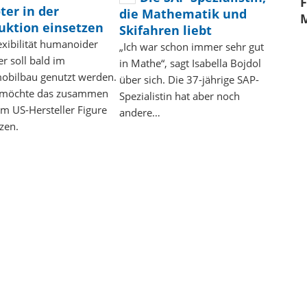
F
ter in der
die Mathematik und
M
uktion einsetzen
Skifahren liebt
exibilität humanoider
„Ich war schon immer sehr gut
r soll bald im
in Mathe“, sagt Isabella Bojdol
obilbau genutzt werden.
über sich. Die 37-jährige SAP-
öchte das zusammen
Spezialistin hat aber noch
m US-Hersteller Figure
andere…
zen.