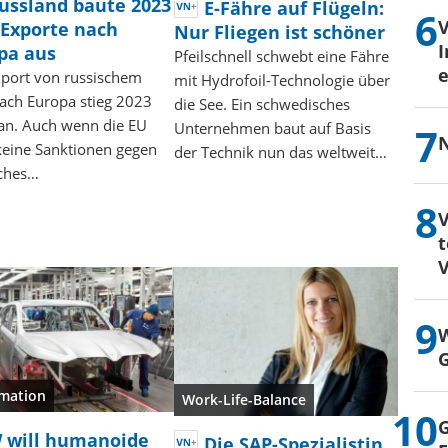
ussland baute 2023
E-Fähre auf Flügeln:
Exporte nach
Nur Fliegen ist schöner
I
pa aus
Pfeilschnell schwebt eine Fähre
e
xport von russischem
mit Hydrofoil-Technologie über
ach Europa stieg 2023
die See. Ein schwedisches
 an. Auch wenn die EU
Unternehmen baut auf Basis
N
keine Sanktionen gegen
der Technik nun das weltweit…
sches…
V
t
V
W
G
mation
Work-Life-Balance
G
will humanoide
Die SAP-Spezialistin,