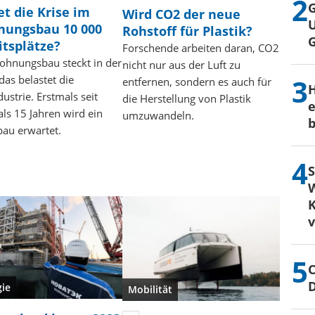
G
et die Krise im
Wird CO2 der neue
U
ungsbau 10 000
Rohstoff für Plastik?
itsplätze?
Forschende arbeiten daran, CO2
ohnungsbau steckt in der
nicht nur aus der Luft zu
 das belastet die
entfernen, sondern es auch für
H
ustrie. Erstmals seit
die Herstellung von Plastik
e
ls 15 Jahren wird ein
umzuwandeln.
b
au erwartet.
S
W
K
C
gie
Mobilität