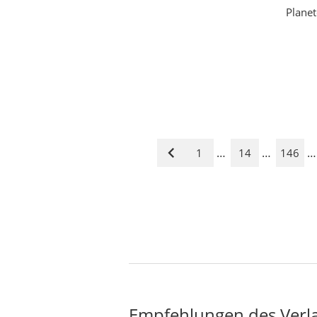
Planet
…
…
…
1
14
146
Vorige
Seite
Empfehlungen des Verl