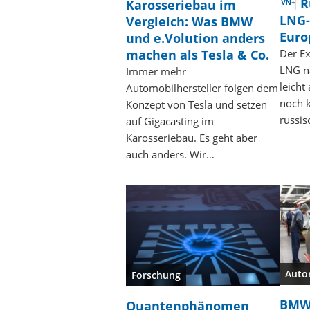
R
Karosseriebau im
LNG-
Vergleich: Was BMW
Euro
und e.Volution anders
machen als Tesla & Co.
Der E
LNG n
Immer mehr
leicht
Automobilhersteller folgen dem
noch 
Konzept von Tesla und setzen
russi
auf Gigacasting im
Karosseriebau. Es geht aber
auch anders. Wir…
Auto
Forschung
BMW 
Quantenphänomen