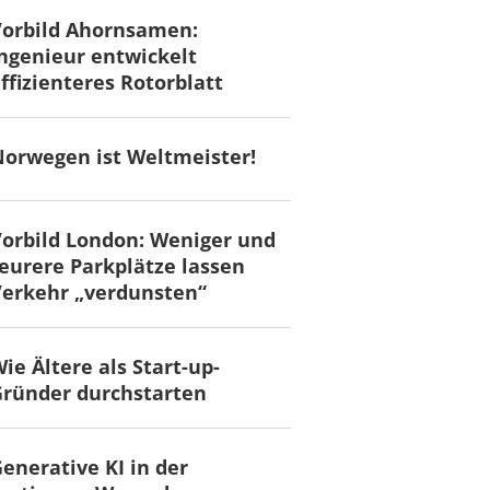
Vorbild Ahornsamen:
ngenieur entwickelt
ffizienteres Rotorblatt
orwegen ist Weltmeister!
orbild London: Weniger und
eurere Parkplätze lassen
erkehr „verdunsten“
ie Ältere als Start-up-
ründer durchstarten
enerative KI in der