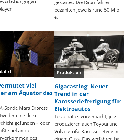
ewerbshungrigen
gestartet. Die Raumfahrer
layer.
bezahlten jeweils rund 50 Mio.
€.
fahrt
Produktion
vermutet viel
Gigacasting: Neuer
er am Äquator des
Trend in der
s
Karosseriefertigung für
SA-Sonde Mars Express
Elektroautos
tweder eine dicke
Tesla hat es vorgemacht, jetzt
chicht gefunden – oder
produzieren auch Toyota und
rößte bekannte
Volvo große Karosserieteile in
rvorkommen des
einem Guss. Das Verfahren hat