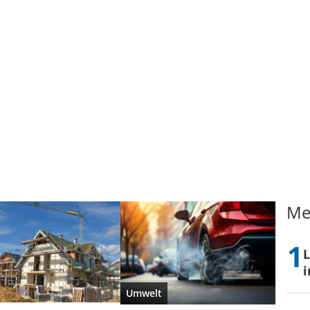
Me
L
i
Umwelt