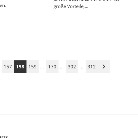
en.
große Vorteile,…
…
…
…
157
158
159
170
302
312
Nächste
Seite
ags