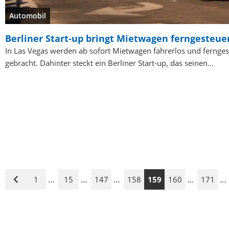
Automobil
Berliner Start-up bringt Mietwagen ferngesteu
In Las Vegas werden ab sofort Mietwagen fahrerlos und ferng
gebracht. Dahinter steckt ein Berliner Start-up, das seinen…
…
…
…
…
…
1
15
147
158
159
160
171
Vorige
Seite