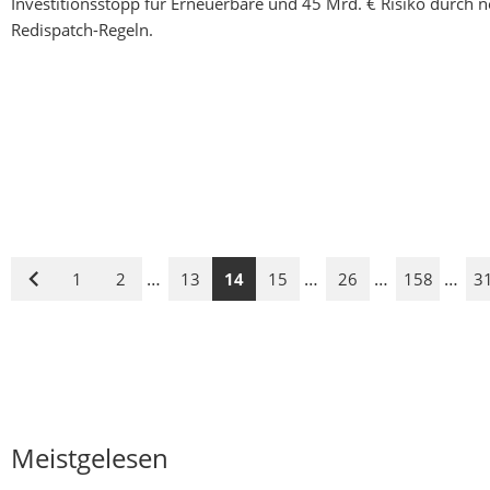
Investitionsstopp für Erneuerbare und 45 Mrd. € Risiko durch 
Redispatch-Regeln.
…
…
…
…
1
2
13
14
15
26
158
3
Vorige
Seite
Meistgelesen