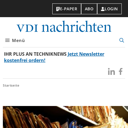
E-PAPER
ABO
LOGIN
VDI-
Nachri
Menü
Suc
öff
IHR PLUS AN TECHNIKNEWS
Jetzt Newsletter
kostenfrei ordern!
Besuchen
Besuc
Sie
Sie
uns
uns
Startseite
bei
bei
LinkedIn
Faceb