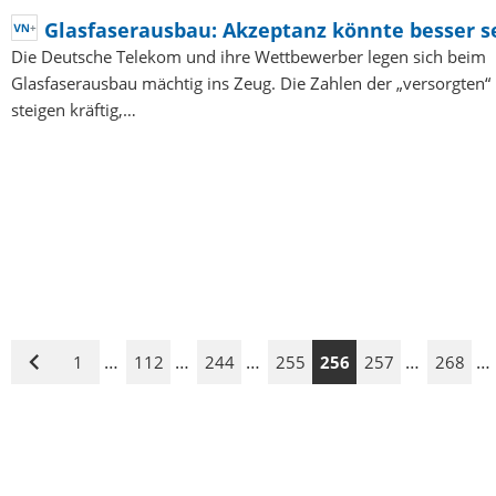
Glasfaserausbau: Akzeptanz könnte besser s
Die Deutsche Telekom und ihre Wettbewerber legen sich beim
Glasfaserausbau mächtig ins Zeug. Die Zahlen der „versorgten“
steigen kräftig,…
…
…
…
…
…
1
112
244
255
256
257
268
Vorige
Seite