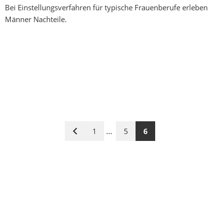
Bei Einstellungsverfahren für typische Frauenberufe erleben
Männer Nachteile.
…
1
5
6
Vorige
Seite