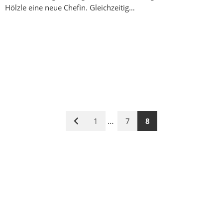
Hölzle eine neue Chefin. Gleichzeitig…
…
1
7
8
Vorige
Seite