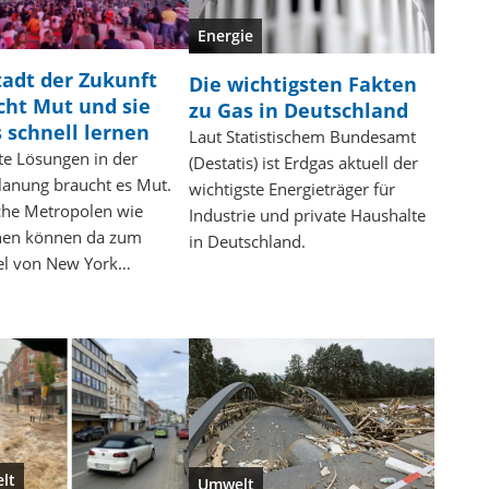
Energie
tadt der Zukunft
Die wichtigsten Fakten
cht Mut und sie
zu Gas in Deutschland
 schnell lernen
Laut Statistischem Bundesamt
te Lösungen in der
(Destatis) ist Erdgas aktuell der
lanung braucht es Mut.
wichtigste Energieträger für
che Metropolen wie
Industrie und private Haushalte
en können da zum
in Deutschland.
el von New York…
lt
Umwelt