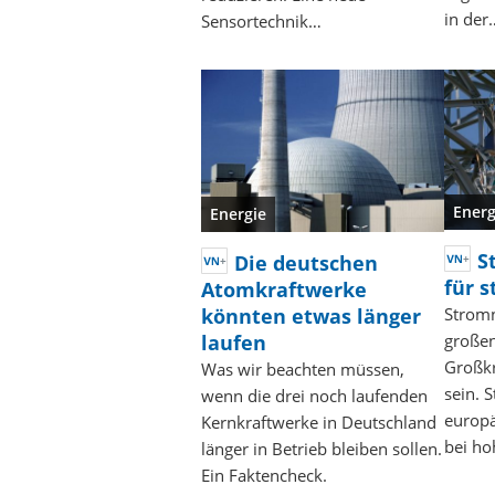
in der
Sensortechnik…
Energ
Energie
S
Die deutschen
für 
Atomkraftwerke
könnten etwas länger
Stromn
laufen
großen
Großkr
Was wir beachten müssen,
sein. 
wenn die drei noch laufenden
europä
Kernkraftwerke in Deutschland
bei h
länger in Betrieb bleiben sollen.
Ein Faktencheck.