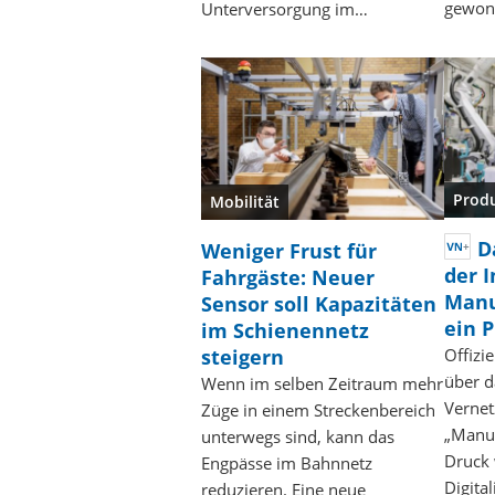
gewonn
Unterversorgung im…
Prod
Mobilität
D
Weniger Frust für
der I
Fahrgäste: Neuer
Manu
Sensor soll Kapazitäten
ein 
im Schienennetz
steigern
Offizi
über d
Wenn im selben Zeitraum mehr
Vernet
Züge in einem Streckenbereich
„Manuf
unterwegs sind, kann das
Druck 
Engpässe im Bahnnetz
Digita
reduzieren. Eine neue