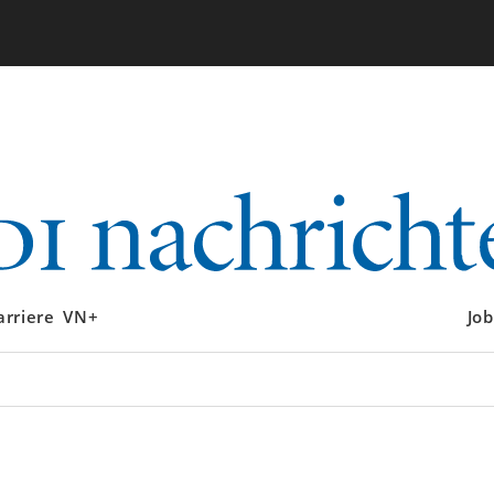
arriere
VN+
Job