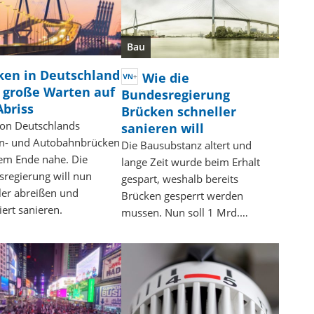
Bau
ken in Deutschland
Wie die
s große Warten auf
Bundesregierung
Abriss
Brücken schneller
von Deutschlands
sanieren will
en- und Autobahnbrücken
Die Bausubstanz altert und
em Ende nahe. Die
lange Zeit wurde beim Erhalt
regierung will nun
gespart, weshalb bereits
ler abreißen und
Brücken gesperrt werden
iert sanieren.
mussen. Nun soll 1 Mrd.…