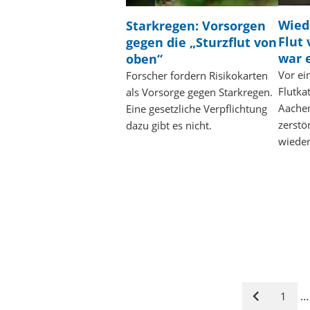
Wied
Starkregen: Vorsorgen
Flut 
gegen die „Sturzflut von
war 
oben“
Vor ei
Forscher fordern Risikokarten
Flutka
als Vorsorge gegen Starkregen.
Aachen
Eine gesetzliche Verpflichtung
zerstö
dazu gibt es nicht.
wieder
…
1
Vorige