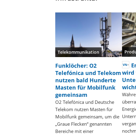
Prod
Telekommunikation
E
Funklöcher: O2
wird 
Telefónica und Telekom
Unt
nutzen bald Hunderte
wich
Masten für Mobilfunk
gemeinsam
Währe
überra
O2 Telefónica und Deutsche
Energi
Telekom nutzen Masten für
Unter
Mobilfunk gemeinsam, um die
verga
„Graue Flecken“ genannten
nochm
Bereiche mit einer