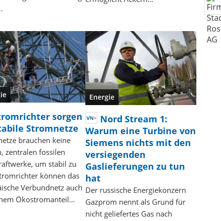
…
ie
Energie
tromrichter sorgen
Nord Stream 1:
stabile Stromnetze
Warum eine Turbine von
etze brauchen keine
Siemens nichts mit den
, zentralen fossilen
versiegenden
aftwerke, um stabil zu
Gaslieferungen zu tun
Stromrichter können das
hat
ische Verbundnetz auch
Der russische Energiekonzern
ohem Ökostromanteil…
Gazprom nennt als Grund für
nicht geliefertes Gas nach