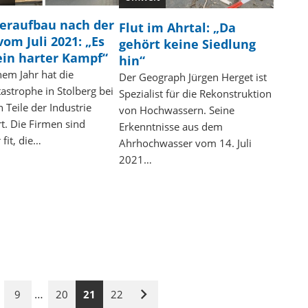
eraufbau nach der
Flut im Ahrtal: „Da
vom Juli 2021: „Es
gehört keine Siedlung
ein harter Kampf“
hin“
nem Jahr hat die
Der Geograph Jürgen Herget ist
tastrophe in Stolberg bei
Spezialist für die Rekonstruktion
 Teile der Industrie
von Hochwassern. Seine
rt. Die Firmen sind
Erkenntnisse aus dem
 fit, die…
Ahrhochwasser vom 14. Juli
2021…
…
9
20
21
22
Nächste