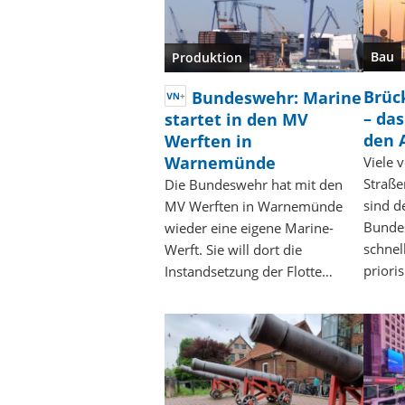
Bau
Produktion
Brüc
Bundeswehr: Marine
– da
startet in den MV
den 
Werften in
Warnemünde
Viele 
Straß
Die Bundeswehr hat mit den
sind d
MV Werften in Warnemünde
Bundes
wieder eine eigene Marine-
schnel
Werft. Sie will dort die
prioris
Instandsetzung der Flotte…