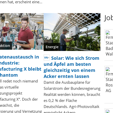
en hat, erscheint eine…
Jo
uktion
Energie
atenaustausch in
Solar: Wie sich Strom
ndustrie:
und Äpfel am besten
facturing X bleibt
gleichzeitig von einem
Phantom
Acker ernten lassen
ell redet noch niemand
Damit die Ausbaupläne für
as virtuelle
Solarstrom der Bundesregierung
zungsprojekt
Realität werden können, braucht
acturing X“. Doch der
es 0,2 % der Fläche
wächst, die
Deutschlands. Agri-Photovoltaik
lisierung und Vernetzung
ermöglicht Ackern…