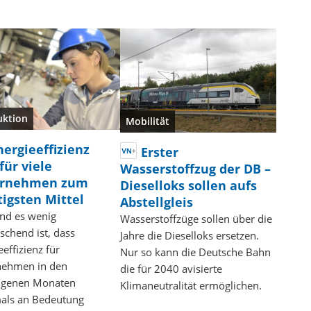
uktion
Mobilität
nergieeffizienz
Erster
für viele
Wasserstoffzug der DB –
ernehmen zum
Dieselloks sollen aufs
tigsten Mittel
Abstellgleis
nd es wenig
Wasserstoffzüge sollen über die
schend ist, dass
Jahre die Dieselloks ersetzen.
eeffizienz für
Nur so kann die Deutsche Bahn
nehmen in den
die für 2040 avisierte
ngenen Monaten
Klimaneutralität ermöglichen.
als an Bedeutung