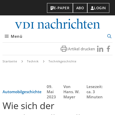
E-PAPER
ABO
LOGIN
VDI-
Nachri
Menü
Suc
öff
Artikel drucken
Besuchen
Besuc
Sie
Sie
uns
uns
Startseite
Technik
Technikgeschichte
bei
bei
LinkedIn
Faceb
09.
Von
Lesezeit:
Automobilgeschichte
Mai
Hans. W.
ca. 3
2023
Mayer
Minuten
Wie sich der