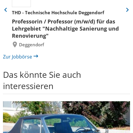
THD - Technische Hochschule Deggendorf
Eine
Eine
Folie
Folie
Professorin / Professor (m/w/d) für das
zurück
vor
Lehrgebiet "Nachhaltige Sanierung und
Renovierung"
Deggendorf
Zur Jobbörse
Das könnte Sie auch
interessieren