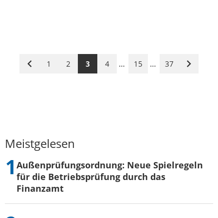
…
…
1
2
3
4
15
37
Vorige
Nächste
Seite
Seite
Meistgelesen
Außenprüfungsordnung: Neue Spielregeln
für die Betriebsprüfung durch das
Finanzamt