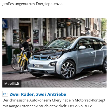
großes ungenutztes Energiepotenzial.
Mobilität
Zwei Räder, zwei Antriebe
Der chinesische Autokonzern Chery hat ein Motorrad-Konzept
mit Range-Extender-Antrieb entwickelt: Der e-Vo REEV