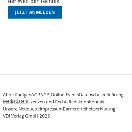
der Welt der Technik.
JETZT ANMELDEN
Abo kündigen
AGB
AGB Online-Events
Datenschutzerklärung
Mediadaten
Lizenzen und Rechte
Redaktion
Kontakt
Unsere Netiquette
Impressum
Barrierefreiheitserklärung
VDI Verlag GmbH 2026