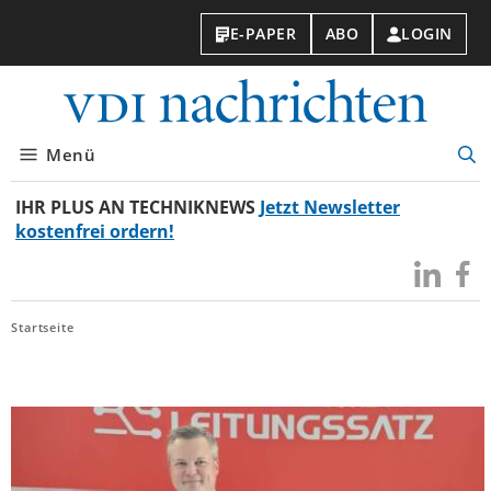
E-PAPER
ABO
LOGIN
VDI-
Nachri
Menü
Suc
öff
IHR PLUS AN TECHNIKNEWS
Jetzt Newsletter
kostenfrei ordern!
Besuchen
Besuc
Sie
Sie
uns
uns
Startseite
bei
bei
LinkedIn
Faceb