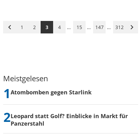
…
…
…
1
2
3
4
15
147
312
Vorige
Näc
Seite
Seit
Meistgelesen
Atombomben gegen Starlink
Leopard statt Golf? Einblicke in Markt für
Panzerstahl