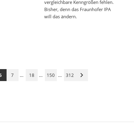
vergleichbare Kenngrößen fehlen.
Bisher, denn das Fraunhofer IPA
will das ändern.
…
…
…
6
7
18
150
312
Nächste
Seite