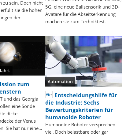
h zu sein. Doch nicht
5G, eine neue Ballsensorik und 3D-
erfüllt sie die hohen
Avatare für die Abseitserkennung
ungen der…
machen sie zum Techniktest.
fahrt
Automation
ission zum
enstern
Entscheidungshilfe für
T und das Georgia
die Industrie: Sechs
ollen eine Sonde
Bewertungskriterien für
die dicke
humanoide Roboter
decke der Venus
Humanoide Roboter versprechen
en. Sie hat nur eine…
viel. Doch belastbare oder gar