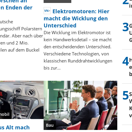
orschen an
i
en Enden der
Elektromotoren: Hier
macht die Wicklung den
utsche
Unterschied
G
ungsschiff Polarstern
U
Die Wicklung im Elektromotor ist
gendär. Aber nach über
kein Handwerksdetail – sie macht
ren und 2 Mio.
den entscheidenden Unterschied.
len auf dem Buckel
Verschiedene Technologien, von
H
klassischen Runddrahtwicklungen
e
bis zur…
b
S
W
K
mobil
Bau
us Alt mach