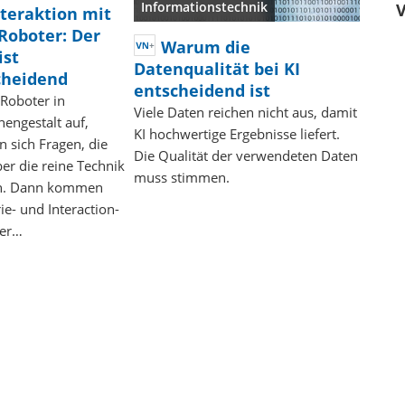
Informationstechnik
V
nteraktion mit
Roboter: Der
Warum die
ist
Datenqualität bei KI
cheidend
entscheidend ist
 Roboter in
Viele Daten reichen nicht aus, damit
engestalt auf,
KI hochwertige Ergebnisse liefert.
n sich Fragen, die
Die Qualität der verwendeten Daten
ber die reine Technik
muss stimmen.
en. Dann kommen
ie- und Interaction-
ner…