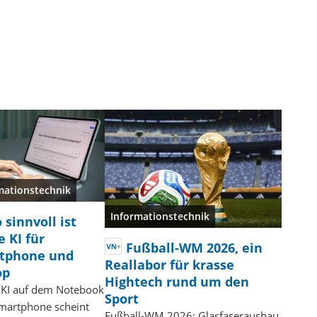
mationstechnik
Informationstechnik
 sinnvoll ist
e KI für
Fußball-WM 2026, ein
tphone und
Reallabor für krasse
op
Hightech rund um den
 KI auf dem Notebook
Sport
martphone scheint
Fußball-WM 2026: Glasfaserausbau,