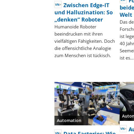
F
Zwischen Edge-IT
beid
und Halluzination: So
Welt
„denken“ Roboter
Das de
Humanoide Roboter
Forsch
beeindrucken mit ihren
ist le
vielfältigen Fähigkeiten. Doch
40 Jah
die offensichtliche Analogie
Seemei
zum Menschen ist tückisch.
ist es…
Auto
Automation
A
Data Factories: Wie