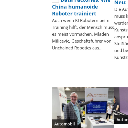
Neu: 
China humanoide
Die Au
Roboter trainiert
muss k
Auch wenn KI Robotern beim
werden
Training hilft, der Mensch muss
Kunst
es meist vormachen. Mladen
anspru
Milicevic, Geschäftsführer von
Stoßfä
Unchained Robotics aus…
und be
Kunsts
Auto
Automobil