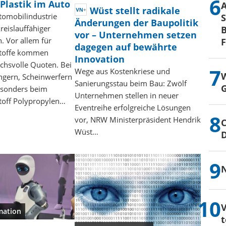
Plastik im Auto
Wüst stellt radikale
tomobilindustrie
S
Änderungen der Baupolitik
reislauffähiger
B
vor – Unternehmen setzen
. Vor allem für
dagegen auf bewährte
stoffe kommen
Innovation
chsvolle Quoten. Bei
Wege aus Kostenkriese und
W
ngern, Scheinwerfern
Sanierungsstau beim Bau: Zwölf
G
sonders beim
Unternehmen stellen in neuer
toff Polypropylen…
Eventreihe erfolgreiche Lösungen
vor, NRW Ministerpräsident Hendrik
C
Wüst…
N
V
mation
t