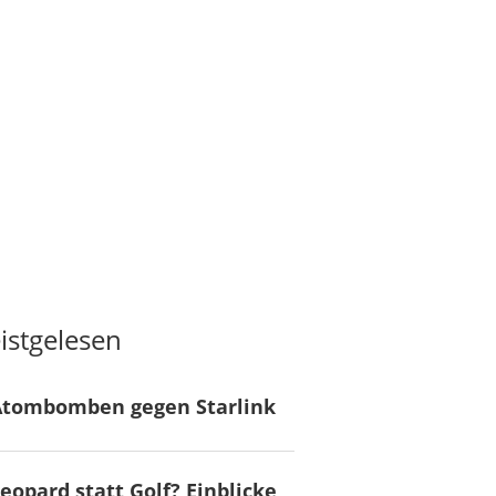
istgelesen
Atombomben gegen Starlink
eopard statt Golf? Einblicke