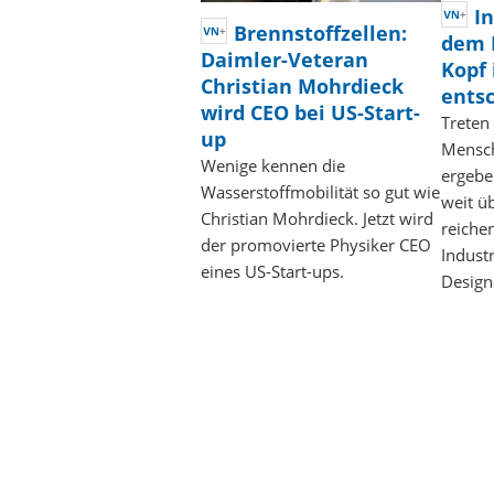
I
Brennstoffzellen:
dem 
Daimler-Veteran
Kopf 
Christian Mohrdieck
ents
wird CEO bei US-Start-
Treten
up
Mensch
Wenige kennen die
ergebe
Wasserstoffmobilität so gut wie
weit ü
Christian Mohrdieck. Jetzt wird
reich
der promovierte Physiker CEO
Industr
eines US-Start-ups.
Desig