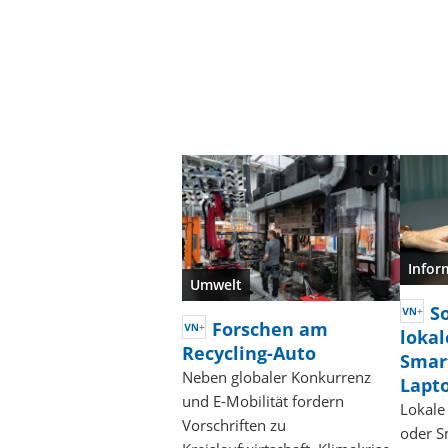
Infor
Umwelt
So
Forschen am
lokal
Recycling-Auto
Smar
Neben globaler Konkurrenz
Lapt
und E-Mobilität fordern
Lokale
Vorschriften zu
oder S