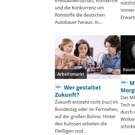
Kreislaufwirtschaft, Klimakrise
nützlic
und die Konkurrenz um
immer 
Rohstoffe die deutschen
Erwart
Autobauer heraus. In…
Raum
Arbeitsmarkt
M
Wer gestaltet
Morg
Zukunft?
Das MI
Zukunft entsteht nicht (nur) im
Tech w
Bundestag oder im Fernsehen,
durch 
auf der großen Bühne. Hinter
Wolken
den Kulissen arbeiten die
schick
Fleißigen und…