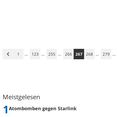
…
…
…
…
…
1
123
255
266
267
268
279
Vorige
Seite
Meistgelesen
Atombomben gegen Starlink