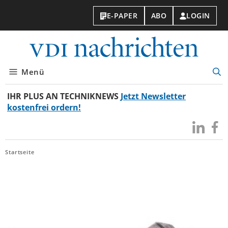
E-PAPER
ABO
LOGIN
VDI-
Nachri
Menü
Suc
öff
IHR PLUS AN TECHNIKNEWS
Jetzt Newsletter
kostenfrei ordern!
Besuchen
Besuc
Sie
Sie
uns
uns
Startseite
bei
bei
LinkedIn
Faceb