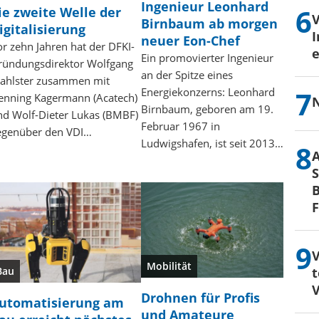
Ingenieur Leonhard
ie zweite Welle der
Birnbaum ab morgen
igitalisierung
I
neuer Eon-Chef
or zehn Jahren hat der DFKI-
e
Ein promovierter Ingenieur
ründungsdirektor Wolfgang
an der Spitze eines
ahlster zusammen mit
Energiekonzerns: Leonhard
enning Kagermann (Acatech)
N
Birnbaum, geboren am 19.
nd Wolf-Dieter Lukas (BMBF)
Februar 1967 in
egenüber den VDI…
Ludwigshafen, ist seit 2013…
S
B
V
Mobilität
Bau
t
V
Drohnen für Profis
utomatisierung am
und Amateure