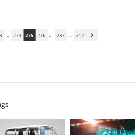
…
…
…
3
274
275
276
287
312
Nächste
Seite
ags