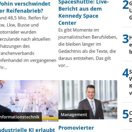
Spaceshuttle: Live-
G
ohin verschwindet
Bericht aus dem
U
er Reifenabrieb?
Kennedy Space
und 48,5 Mio. Reifen für
Center
kw, Lkw, Busse und
Es gibt Momente im
otorräder wurden
journalistischen Berufsleben,
H
ierzulande nach aktuellen
die bleiben länger im
e
chätzungen des
Gedächtnis als die Texte, die
b
ranchenverbands
daraus entstehen. Das gilt
eifenhandel im vergangenen
vor…
ahr…
S
W
K
C
Management
Informationstechnik
Promovierter
ndustrielle KI erlaubt