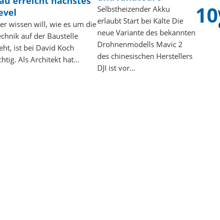
au erreicht nächstes
Selbstheizender Akku
evel
erlaubt Start bei Kälte Die
er wissen will, wie es um die
neue Variante des bekannten
echnik auf der Baustelle
Drohnenmodells Mavic 2
eht, ist bei David Koch
des chinesischen Herstellers
chtig. Als Architekt hat…
DJI ist vor…