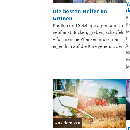
W
d
Die besten Helfer im
R
Grünen
P
Knollen und Setzlinge ergonomisch
M
gepflanzt Bücken, graben, schaufeln
h
– für manche Pflanzen muss man
S
eigentlich auf die Knie gehen. Oder…
B
R
J
Aus dem VDI
I