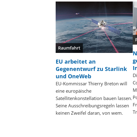
Raumfahrt
N
g
EU arbeitet an
I
Gegenentwurf zu Starlink
Di
und OneWeb
C
EU-Kommissar Thierry Breton will
M
eine europäische
P
Satellitenkonstellation bauen lassen.
F
Seine Ausschreibungsregeln lassen
T
keinen Zweifel daran, von wem.