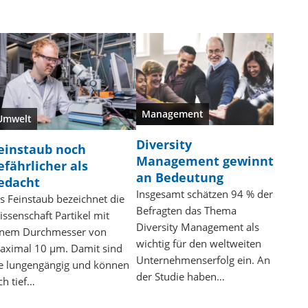
Management
Umwelt
Diversity
einstaub noch
Management gewinnt
efährlicher als
an Bedeutung
edacht
Insgesamt schätzen 94 % der
ls Feinstaub bezeichnet die
Befragten das Thema
issenschaft Partikel mit
Diversity Management als
inem Durchmesser von
wichtig für den weltweiten
aximal 10 µm. Damit sind
Unternehmenserfolg ein. An
ie lungengängig und können
der Studie haben…
ch tief…