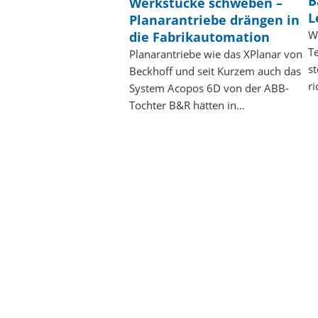
B
Werkstücke schweben –
L
Planarantriebe drängen in
W
die Fabrikautomation
T
Planarantriebe wie das XPlanar von
st
Beckhoff und seit Kurzem auch das
ri
System Acopos 6D von der ABB-
Tochter B&R hätten in…