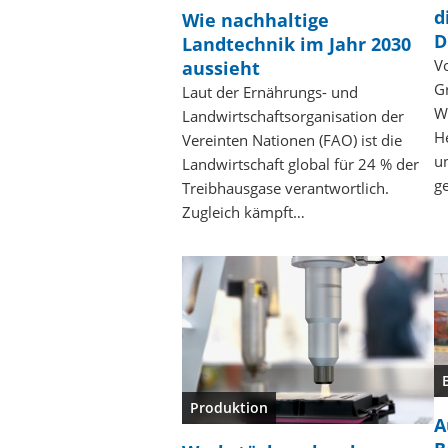
d
Wie nachhaltige
D
Landtechnik im Jahr 2030
V
aussieht
G
Laut der Ernährungs- und
W
Landwirtschaftsorganisation der
H
Vereinten Nationen (FAO) ist die
u
Landwirtschaft global für 24 % der
g
Treibhausgase verantwortlich.
Zugleich kämpft…
Produktion
A