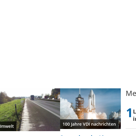
Me
L
i
100 Jahre VDI nachrichten
Umwelt