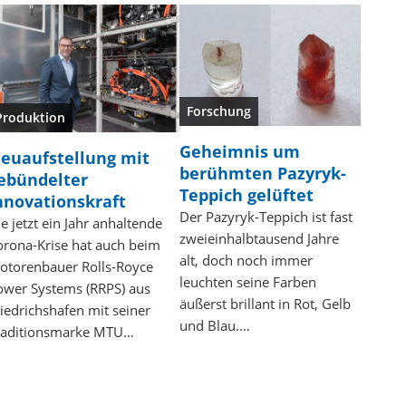
Forschung
Produktion
Geheimnis um
euaufstellung mit
berühmten Pazyryk-
ebündelter
Teppich gelüftet
nnovationskraft
Der Pazyryk-Teppich ist fast
e jetzt ein Jahr anhaltende
zweieinhalbtausend Jahre
orona-Krise hat auch beim
alt, doch noch immer
otorenbauer Rolls-Royce
leuchten seine Farben
ower Systems (RRPS) aus
äußerst brillant in Rot, Gelb
riedrichshafen mit seiner
und Blau.…
raditionsmarke MTU…