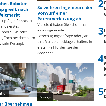
G
ches Roboter-
So wehren Ingenieure den
U
up greift nach
Vorwurf einer
eltmarkt
Patentverletzung ab
t-up Agile Robots ist
Vielleicht haben Sie schon mal
lands erstes
H
eine sogenannte
einhorn. Gründer
e
Berechtigungsanfrage oder gar
g Chen beschreibt im
b
eine Verletzungsklage erhalten. Im
w sein Konzept.
ersten Fall fordert sie der
Absender…
S
W
K
C
tion
Energie
er übernehmen