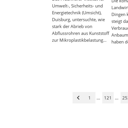
Die konv
Umwelt-, Sicherheits- und
Landwirt
Energietechnik (Umsicht),
Dingen k
Duisburg, untersuchte, wie
steigt d
stark der Abrieb von
Verbrauc
Abflussrohren aus Kunststoff
Anbaume
zur Mikroplastikbelastung…
haben d
…
…
1
121
25
Vorige
Seite