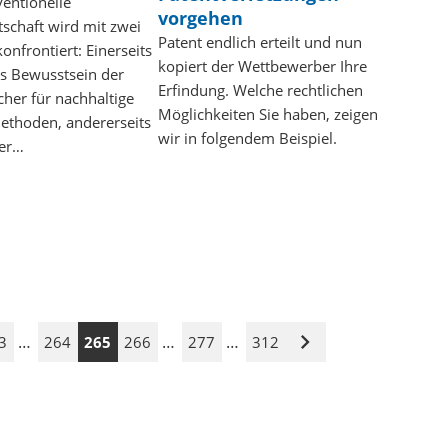
entionelle
vorgehen
schaft wird mit zwei
Patent endlich erteilt und nun
onfrontiert: Einerseits
kopiert der Wettbewerber Ihre
as Bewusstsein der
Erfindung. Welche rechtlichen
her für nachhaltige
Möglichkeiten Sie haben, zeigen
thoden, andererseits
wir in folgendem Beispiel.
er…
…
…
…
3
264
265
266
277
312
Nächste
Seite