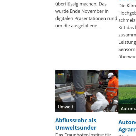
überflüssig machen. Das
Die Kli
wurde Ende November in
Hochgeb
digitalen Präsentationen rund
schmelze
um die ausgefallene…
Kitt das
zusamme
Leistung
Sensorn
überwa
Umwelt
Automa
Abflussrohr als
Auto
Umweltsünder
Agrar
Das Fraunhofer-Institut für