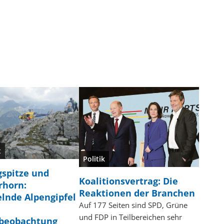
t
Politik
gspitze und
Koalitionsvertrag: Die
rhorn:
Reaktionen der Branchen
lnde Alpengipfel
Auf 177 Seiten sind SPD, Grüne
und FDP in Teilbereichen sehr
beobachtung