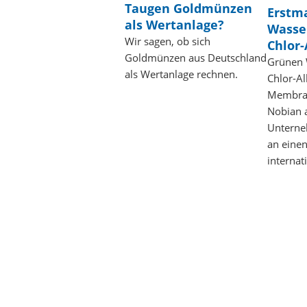
Taugen Goldmünzen
Erstma
als Wertanlage?
Wasser
Wir sagen, ob sich
Chlor-
Goldmünzen aus Deutschland
Grünen 
als Wertanlage rechnen.
Chlor-Al
Membrane
Nobian a
Unterne
an eine
internat