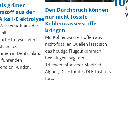
V
ls grüner
t
Den Durchbruch können
stoff aus der
V
nur nicht-fossile
Alkali-Elektrolyse
Kohlenwasserstoffe
Wasserstoff aus der
bringen
kali-
Mit Kohlenwasserstoffen aus
lektrolyse liefert
nicht-fossilen Quellen lässt sich
ls erstes
das heutige Flugaufkommen
hmen in Deutschland
bewältigen, sagt der
n führenden
Triebwerksforscher Manfred
ionalen Kunden.
Aigner, Direktor des DLR-Instituts
für…