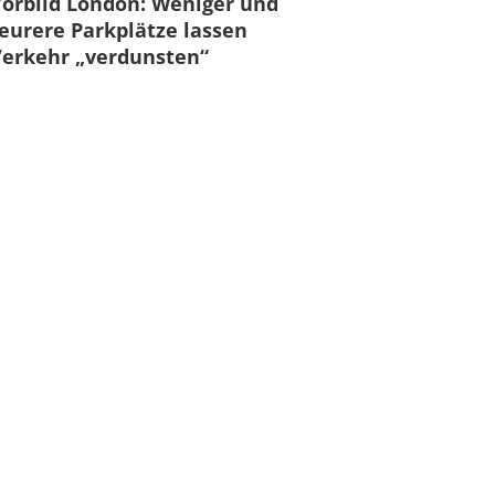
orbild London: Weniger und
eurere Parkplätze lassen
erkehr „verdunsten“