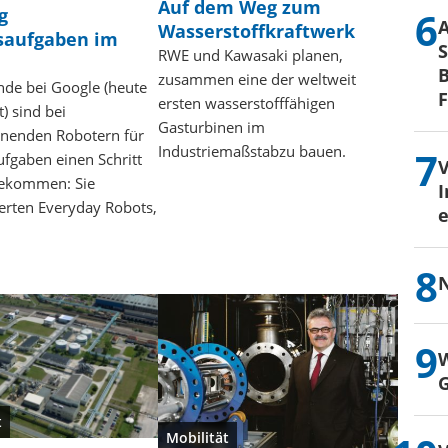
Auf dem Weg zum
g
Wasserstoffkraftwerk
gsaufgaben im
S
RWE und Kawasaki planen,
B
zusammen eine der weltweit
nde bei Google (heute
ersten wasserstofffähigen
) sind bei
Gasturbinen im
rnenden Robotern für
Industriemaßstabzu bauen.
ufgaben einen Schritt
gekommen: Sie
I
erten Everyday Robots,
e
N
W
G
t
Mobilität