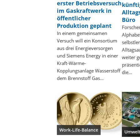
erster Betriebsversuch
künfti
im Gaskraftwerk in
Allta
öffentlicher
Büro
Produktion geplant
Forsche
In einem gemeinsamen
Alphabet
Versuch will ein Konsortium
selbstle
aus drei Energieversorgen
Alltagsa
und Siemens Energy in einer
weiter 
Kraft-Wärme-
präsenti
Kopplungsanlage Wasserstoff
die…
dem Brennstoff Gas…
Work-Life-Balance
Umwel