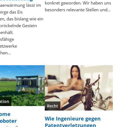
konkret geworden. Wir haben uns
maerwärmung lässt im
besonders relevante Stellen und…
irge das Eis
n, das bislang wie ein
 bröckelnde Gestein
nhält.
sfähige
etzwerke
chen…
tion
Recht
nome
Wie Ingenieure gegen
roboter
Patentverletzungen