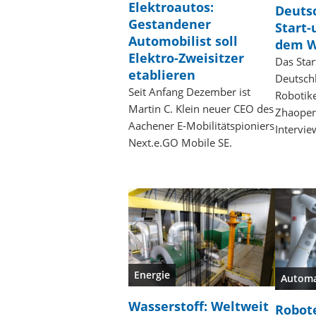
Elektroautos:
Deuts
Gestandener
Start-
Automobilist soll
dem W
Elektro-Zweisitzer
Das Star
etablieren
Deutsch
Seit Anfang Dezember ist
Robotik
Martin C. Klein neuer CEO des
Zhaopen
Aachener E-Mobilitätspioniers
Intervie
Next.e.GO Mobile SE.
Energie
Automa
Wasserstoff: Weltweit
Robot