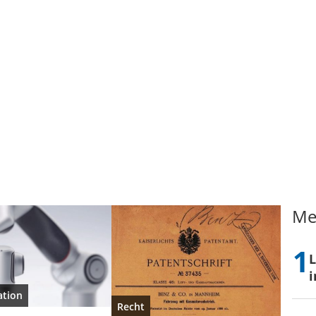
Me
L
i
tion
Recht