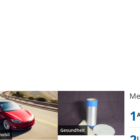
Me
Gesundheit
obil
L