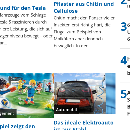
Pflaster aus Chitin und
i
und für den Tesla
Cellulose
ofahrzeuge vom Schlage
Chitin macht den Panzer vieler
esla S faszinieren durch
G
Insekten erst richtig hart, die
hiere Leistung, die sich auf
U
Flügel zum Beispiel von
agenniveau bewegt – oder
Maikäfern aber dennoch
gar…
beweglich. In der…
H
e
b
S
B
Automobil
gement
Das ideale Elektroauto
piel zeigt den
ist aus Stahl