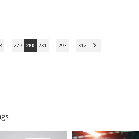
…
…
…
8
279
280
281
292
312
Nächste
Seite
ags