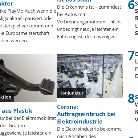
S
akter
Die Erkenntnis ist – zumindest
S
t like PlayMo Auch wenn die
bei Autos mit
B
iga aktuell pausiert oder
Verbrennungsmotoren – nicht
t
isterspiel verkommt und
unbedingt neu: Je leichter ein
S
die Europameisterschaft
Fahrzeug ist, desto weniger…
hoben werden…
D
L
F
D
Konjunktur
S
ktion
W
Corona:
 aus Plastik
K
Auftragseinbruch bei
ur bei der Elektromobilität
Elektroindustrie
jedes Gramm
Die Elektroindustrie bekommt
ggewicht. Je leichter ein
nach Angaben des