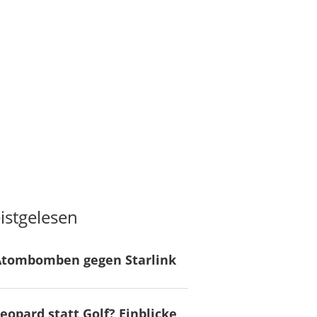
istgelesen
Atombomben gegen Starlink
eopard statt Golf? Einblicke