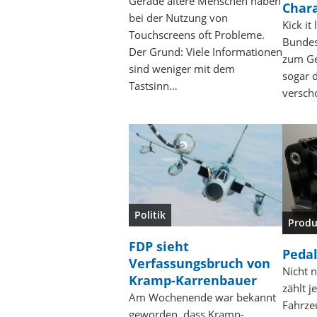
Gerade ältere Menschen haben
Char
bei der Nutzung von
Kick i
Touchscreens oft Probleme.
Bundesl
Der Grund: Viele Informationen
zum Ge
sind weniger mit dem
sogar 
Tastsinn…
versc
Politik
Produ
FDP sieht
Pedal
Verfassungsbruch von
Nicht n
Kramp-Karrenbauer
zählt 
Am Wochenende war bekannt
Fahrzeu
geworden, dass Kramp-