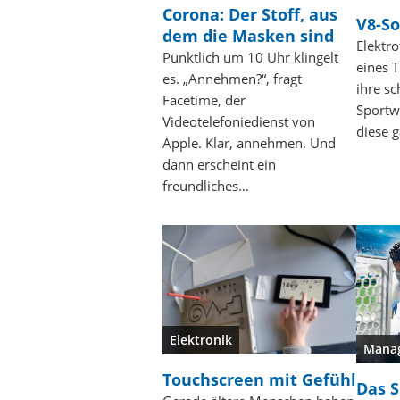
Corona: Der Stoff, aus
V8-So
dem die Masken sind
Elektr
Pünktlich um 10 Uhr klingelt
eines T
es. „Annehmen?“, fragt
ihre sc
Facetime, der
Sportw
Videotelefoniedienst von
diese 
Apple. Klar, annehmen. Und
dann erscheint ein
freundliches…
Elektronik
Mana
Touchscreen mit Gefühl
Das S