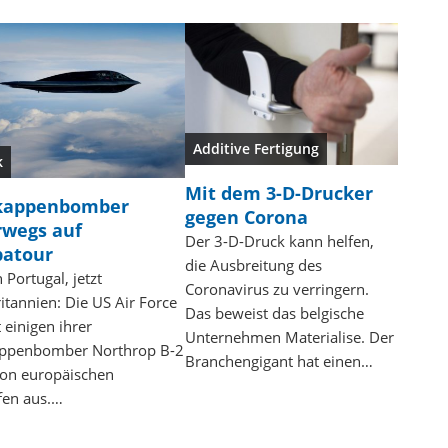
Additive Fertigung
k
Mit dem 3-D-Drucker
kappenbomber
gegen Corona
rwegs auf
Der 3-D-Druck kann helfen,
patour
die Ausbreitung des
 Portugal, jetzt
Coronavirus zu verringern.
itannien: Die US Air Force
Das beweist das belgische
 einigen ihrer
Unternehmen Materialise. Der
ppenbomber Northrop B-2
Branchengigant hat einen…
 von europäischen
fen aus.…