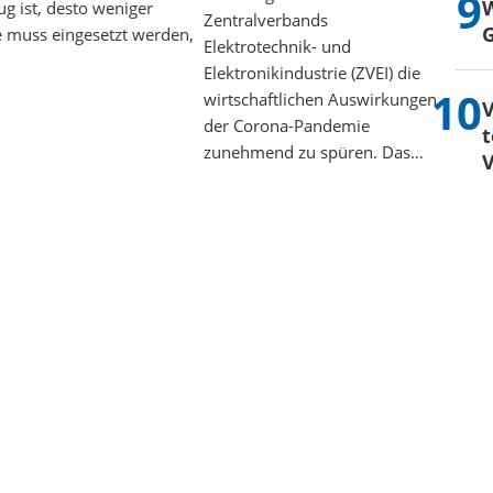
W
ug ist, desto weniger
Zentralverbands
G
e muss eingesetzt werden,
Elektrotechnik- und
Elektronikindustrie (ZVEI) die
wirtschaftlichen Auswirkungen
V
der Corona-Pandemie
t
zunehmend zu spüren. Das…
V