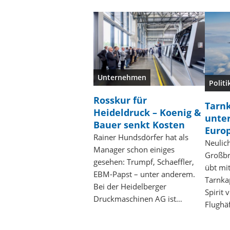
Unternehmen
Politi
Rosskur für
Tarn
Heideldruck – Koenig &
unte
Bauer senkt Kosten
Euro
Rainer Hundsdörfer hat als
Neulich
Manager schon einiges
Großbr
gesehen: Trumpf, Schaeffler,
übt mit
EBM-Papst – unter anderem.
Tarnka
Bei der Heidelberger
Spirit
Druckmaschinen AG ist…
Flughä