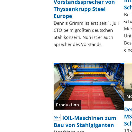
In
Vorstandssprecher von
Sc
Thyssenkrupp Steel
Bei
Europe
sch
Dennis Grimm ist erst seit 1. Juli
Men
CTO beim größten deutschen
Unt
Stahlkonzern. Nun ist er auch
Bes
Sprecher des Vorstands.
ein
Mo
Produktion
De
MS
XXL-Maschinen zum
Sc
Bau von Stahlgiganten
195