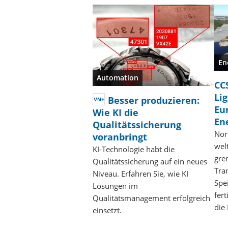
En
Automation
CC
Li
Besser produzieren:
Eu
Wie KI die
En
Qualitätssicherung
Nor
voranbringt
wel
KI-Technologie habt die
gre
Qualitätssicherung auf ein neues
Tra
Niveau. Erfahren Sie, wie KI
Spe
Lösungen im
fert
Qualitätsmanagement erfolgreich
die
einsetzt.