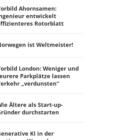
Vorbild Ahornsamen:
ngenieur entwickelt
ffizienteres Rotorblatt
orwegen ist Weltmeister!
orbild London: Weniger und
eurere Parkplätze lassen
erkehr „verdunsten“
ie Ältere als Start-up-
ründer durchstarten
enerative KI in der