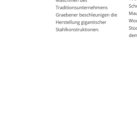
Maschinen des
Sch
Traditionsunternehmens
Mau
Graebener beschleunigen die
Woc
Herstellung gigantischer
Stü
Stahlkonstruktionen.
de