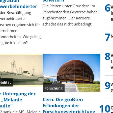
tegration
hwerbehinderter
Die Pleiten unter Gründern im
verarbeitenden Gewerbe haben
 der Beschäftigung
I
zugenommen. Der Karriere
werbehinderter
e
schadet das nicht unbedingt.
schen ergeben sich für
ernehmen
N
onderheiten. Wie gelingt
e gute Inklusion?
V
t
V
bilität
W
Forschung
G
r Untergang der
Cern: Die größten
 „Melanie
Erfindungen der
hulte“
G
Forschungseinrichtung
2 sank die MS „Melanie