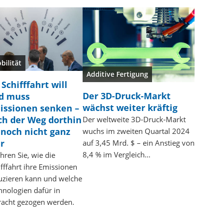
bilität
Additive Fertigung
Schifffahrt will
Der 3D-Druck-Markt
d muss
wächst weiter kräftig
issionen senken –
ch der Weg dorthin
Der weltweite 3D-Druck-Markt
t noch nicht ganz
wuchs im zweiten Quartal 2024
ar
auf 3,45 Mrd. $ – ein Anstieg von
8,4 % im Vergleich…
hren Sie, wie die
ifffahrt ihre Emissionen
uzieren kann und welche
hnologien dafür in
racht gezogen werden.