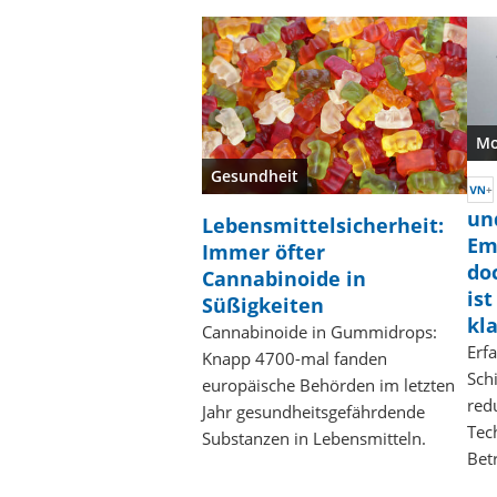
Mo
Gesundheit
un
Lebensmittelsicherheit:
Em
Immer öfter
do
Cannabinoide in
is
Süßigkeiten
kl
Cannabinoide in Gummidrops:
Erfa
Knapp 4700-mal fanden
Sch
europäische Behörden im letzten
red
Jahr gesundheitsgefährdende
Tec
Substanzen in Lebensmitteln.
Bet