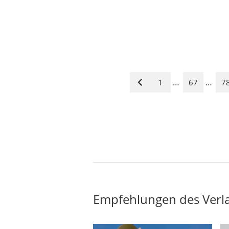
…
…
1
67
7
Vorige
Seite
Empfehlungen des Verl