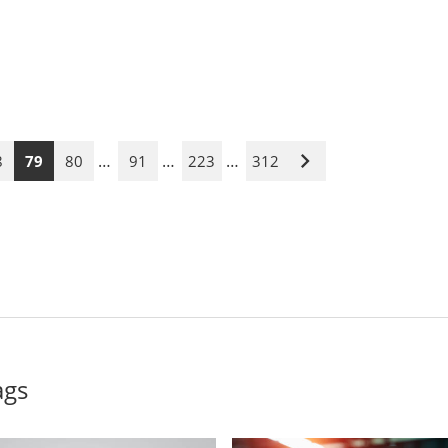
…
…
…
8
79
80
91
223
312
Nächste
Seite
ags