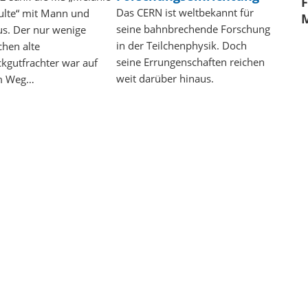
F
Das CERN ist weltbekannt für
ulte“ mit Mann und
M
seine bahnbrechende Forschung
s. Der nur wenige
in der Teilchenphysik. Doch
hen alte
seine Errungenschaften reichen
ckgutfrachter war auf
weit darüber hinaus.
m Weg…