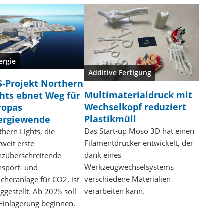
ergie
Additive Fertigung
S-Projekt Northern
Multimaterialdruck mit
ghts ebnet Weg für
Wechselkopf reduziert
ropas
Plastikmüll
ergiewende
Das Start-up Moso 3D hat einen
thern Lights, die
Filamentdrucker entwickelt, der
tweit erste
dank eines
nzüberschreitende
Werkzeugwechselsystems
nsport- und
verschiedene Materialien
icheranlage für CO2, ist
verarbeiten kann.
iggestellt. Ab 2025 soll
 Einlagerung beginnen.