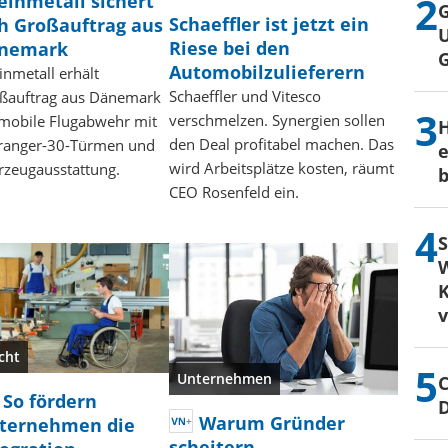
einmetall sichert
G
Schaeffler ist jetzt ein
ch Großauftrag aus
U
Riese bei den
nemark
Automobilzulieferern
inmetall erhält
Schaeffler und Vitesco
ßauftrag aus Dänemark
verschmelzen. Synergien sollen
 mobile Flugabwehr mit
H
den Deal profitabel machen. Das
ranger-30-Türmen und
e
wird Arbeitsplätze kosten, räumt
rzeugausstattung.
b
CEO Rosenfeld ein.
S
W
K
cht
Unternehmen
C
So fördern
Warum Gründer
ternehmen die
scheitern