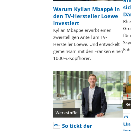
Rh
si
Warum Kylian Mbappé in
Dä
den TV-Hersteller Loewe
Rhe
investiert
Gro
Kylian Mbappé erwirbt einen
für
zweistelligen Anteil am TV-
Sky
Hersteller Loewe. Und entwickelt
Fah
gemeinsam mit den Franken einen
1000-€-Kopfhörer.
Re
Werkstoffe
Un
So tickt der