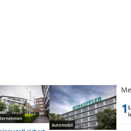
Me
L
i
ternehmen
Automobil