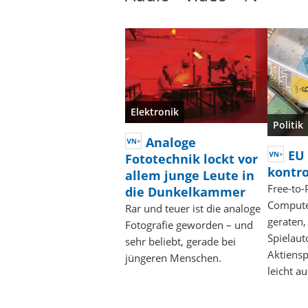
Elektronik
Politik
Analoge
EU 
Fototechnik lockt vor
kontro
allem junge Leute in
Free-to-
die Dunkelkammer
Computer
Rar und teuer ist die analoge
geraten,
Fotografie geworden – und
Spielau
sehr beliebt, gerade bei
Aktiensp
jüngeren Menschen.
leicht a