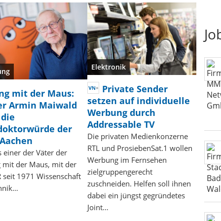
Jo
Elektronik
ung
Private Sender
ng mit der Maus:
setzen auf individuelle
er Armin Maiwald
Werbung durch
 die
Addressable TV
doktorwürde der
Die privaten Medienkonzerne
Aachen
RTL und ProsiebenSat.1 wollen
ls einer der Väter der
Werbung im Fernsehen
 mit der Maus, mit der
zielgruppengerecht
 seit 1971 Wissenschaft
zuschneiden. Helfen soll ihnen
hnik…
dabei ein jüngst gegründetes
Joint…