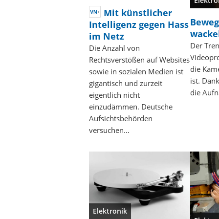
Elektro
Mit künstlicher
Beweg
Intelligenz gegen Hass
wackel
im Netz
Der Tren
Die Anzahl von
Videopr
Rechtsverstößen auf Websites
die Kam
sowie in sozialen Medien ist
ist. Dan
gigantisch und zurzeit
die Auf
eigentlich nicht
einzudämmen. Deutsche
Aufsichtsbehörden
versuchen…
Elektronik