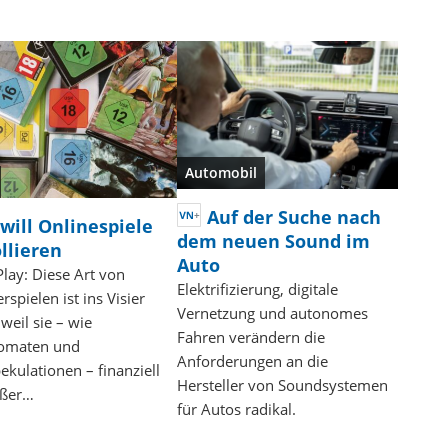
Automobil
Auf der Suche nach
will Onlinespiele
dem neuen Sound im
llieren
Auto
Play: Diese Art von
Elektrifizierung, digitale
spielen ist ins Visier
Vernetzung und autonomes
 weil sie – wie
Fahren verändern die
tomaten und
Anforderungen an die
ekulationen – finanziell
Hersteller von Soundsystemen
ußer…
für Autos radikal.