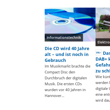
Informationstechnik
Elektro
Die CD wird 40 Jahre
Das
alt – und ist noch in
DAB+ k
Gebrauch
Gefahr
Im Musikmarkt brachte die
zu sch
Compact Disc den
Wie künf
Durchbruch der digitalen
werden k
Musik. Die ersten CDs
digital
wurden vor 40 Jahren in
eine ent
Hannover…
wird dau