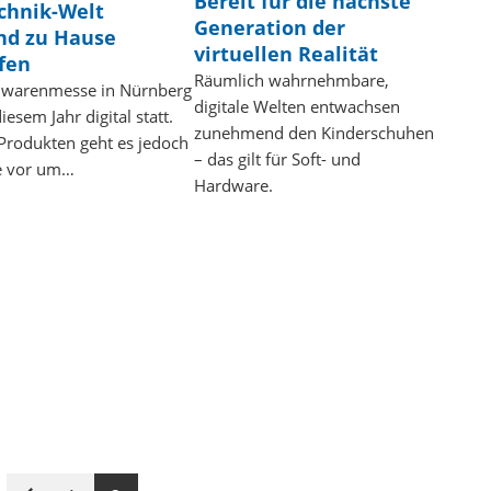
Bereit für die nächste
chnik-Welt
Generation der
nd zu Hause
virtuellen Realität
fen
Räumlich wahrnehmbare,
elwarenmesse in Nürnberg
digitale Welten entwachsen
iesem Jahr digital statt.
zunehmend den Kinderschuhen
Produkten geht es jedoch
– das gilt für Soft- und
e vor um…
Hardware.