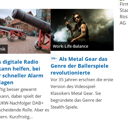
Work-Life-Balance
nik
Als Metal Gear das
 digitale Radio
Genre der Ballerspiele
ann helfen, bei
revolutionierte
 schneller Alarm
Vor 35 Jahren erschien die erste
lagen
Version des Videospiel-
tig besser gewarnt
Klassikers Metal Gear. Sie
ann, dabei spielt der
begründete das Genre der
e UKW-Nachfolger DAB+
Stealth-Spiele.
scheidende Rolle. Aber es
ern. Kurzfristig…