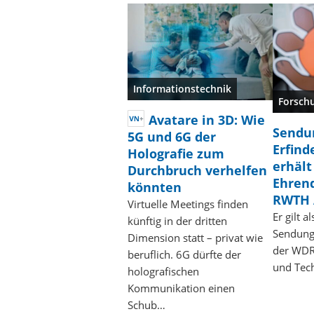
Informationstechnik
Forsch
Avatare in 3D: Wie
Sendu
5G und 6G der
Erfind
Holografie zum
erhält
Durchbruch verhelfen
Ehren
könnten
RWTH 
Virtuelle Meetings finden
Er gilt a
künftig in der dritten
Sendung
Dimension statt – privat wie
der WDR
beruflich. 6G dürfte der
und Tec
holografischen
Kommunikation einen
Schub…