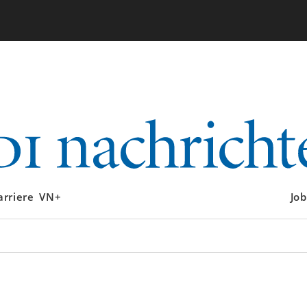
arriere
VN+
Job