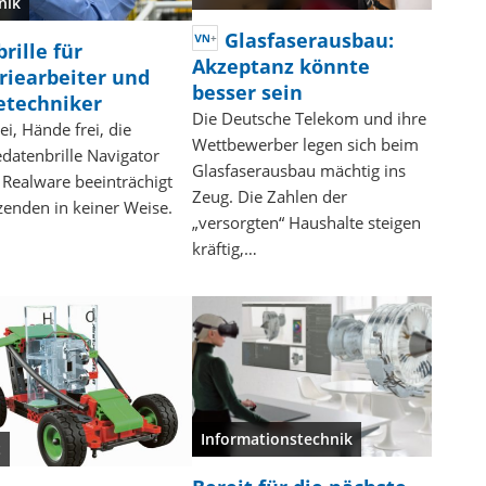
nik
Glasfaserausbau:
rille für
Akzeptanz könnte
riearbeiter und
besser sein
etechniker
Die Deutsche Telekom und ihre
ei, Hände frei, die
Wettbewerber legen sich beim
edatenbrille Navigator
Glasfaserausbau mächtig ins
Realware beeinträchigt
Zeug. Die Zahlen der
enden in keiner Weise.
„versorgten“ Haushalte steigen
kräftig,…
Informationstechnik
t