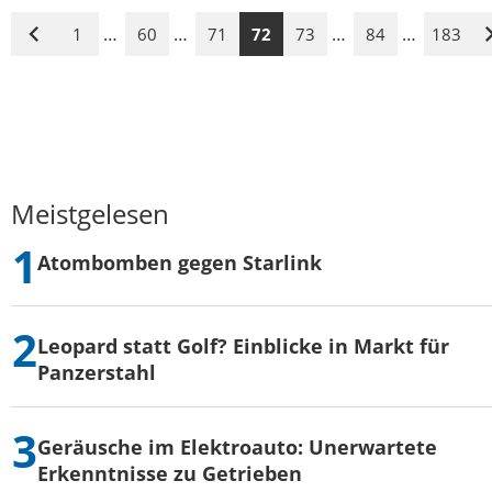
…
…
…
…
1
60
71
72
73
84
183
Vorige
Seite
Meistgelesen
Atombomben gegen Starlink
Leopard statt Golf? Einblicke in Markt für
Panzerstahl
Geräusche im Elektroauto: Unerwartete
Erkenntnisse zu Getrieben