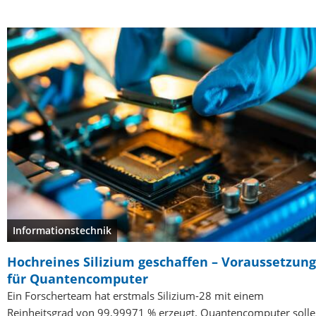
Informationstechnik
Hochreines Silizium geschaffen – Voraussetzung
für Quantencomputer
Ein Forscherteam hat erstmals Silizium-28 mit einem
Reinheitsgrad von 99,99971 % erzeugt. Quantencomputer soll