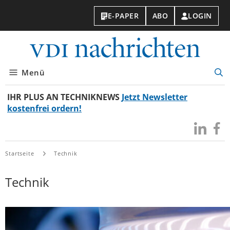
E-PAPER
ABO
LOGIN
VDI-
Nachri
Menü
Suc
öff
IHR PLUS AN TECHNIKNEWS
Jetzt Newsletter
kostenfrei ordern!
Besuchen
Besuc
Sie
Sie
uns
uns
Startseite
Technik
bei
bei
LinkedIn
Faceb
Technik