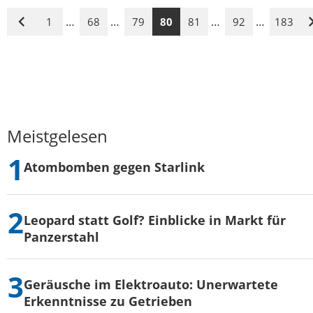
…
…
…
…
1
68
79
80
81
92
183
Vorige
Seite
Meistgelesen
Atombomben gegen Starlink
Leopard statt Golf? Einblicke in Markt für
Panzerstahl
Geräusche im Elektroauto: Unerwartete
Erkenntnisse zu Getrieben