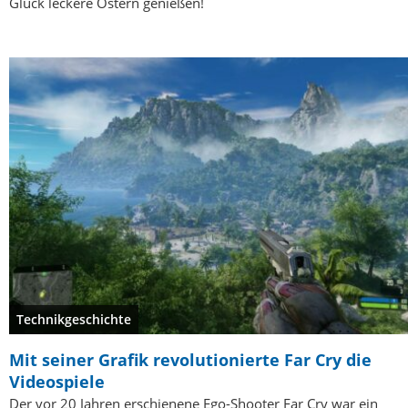
Glück leckere Ostern genießen!
Technikgeschichte
Mit seiner Grafik revolutionierte Far Cry die
Videospiele
Der vor 20 Jahren erschienene Ego-Shooter Far Cry war ein