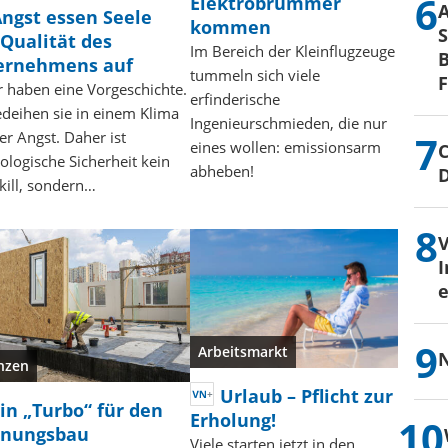
Elektrobrummer
ngst essen Seele
kommen
S
Qualität des
Im Bereich der Kleinflugzeuge
B
ernehmens auf
tummeln sich viele
r haben eine Vorgeschichte.
erfinderische
edeihen sie in einem Klima
Ingenieurschmieden, die nur
ter Angst. Daher ist
eines wollen: emissionsarm
C
ologische Sicherheit kein
abheben!
Skill, sondern…
I
e
Arbeitsmarkt
N
nzen
Urlaub – Pflicht zur
in „Turbo“ für den
Erholung!
nungsbau
Viele starten jetzt in den