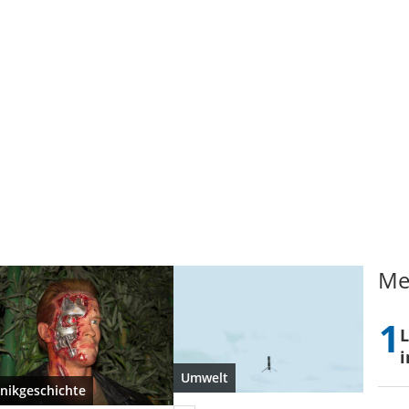
Me
L
i
Umwelt
nikgeschichte