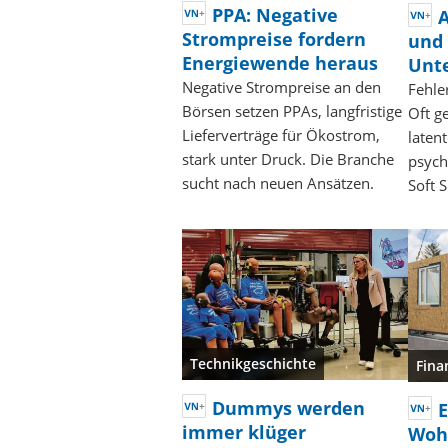
PPA: Negative
A
Strompreise fordern
und 
Energiewende heraus
Unt
Negative Strompreise an den
Fehle
Börsen setzen PPAs, langfristige
Oft g
Lieferverträge für Ökostrom,
laten
stark unter Druck. Die Branche
psych
sucht nach neuen Ansätzen.
Soft 
Technikgeschichte
Fina
Dummys werden
E
immer klüger
Woh