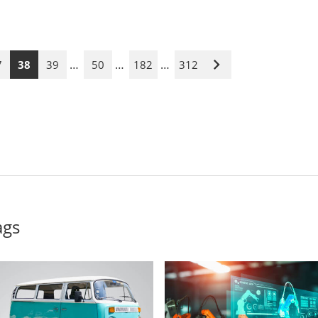
…
…
…
7
38
39
50
182
312
Nächste
Seite
ags