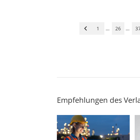
…
…
1
26
3
Vorige
Seite
Empfehlungen des Verl