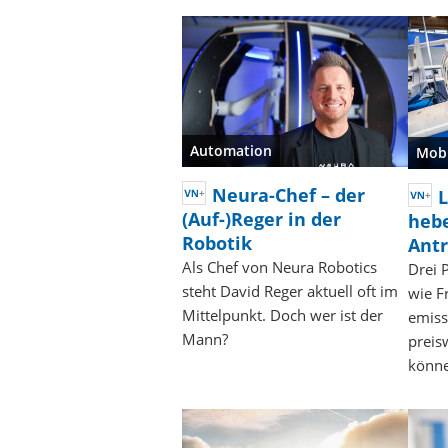
Automation
Mobi
Neura-Chef – der
L
(Auf-)Reger in der
hebe
Robotik
Antr
Als Chef von Neura Robotics
Drei 
steht David Reger aktuell oft im
wie Fr
Mittelpunkt. Doch wer ist der
emiss
Mann?
preis
könn