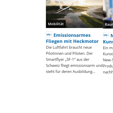
Mobilität
Rau
Emissionsarmes
Fliegen mit Heckmotor
Kuns
Die Luftfahrt braucht neue
Ein m
Pilotinnen und Piloten. Der
Kunst
Smartflyer „SF-1“ aus der
New-S
Schweiz fliegt emissionsarm und
Produ
steht für deren Ausbildung…
nachh