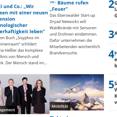
Bäume rufen
G
I und Co.: „Wir
„Feuer“
U
sen mit einer neuen
Das Eberswalder Start-up
ension
Dryad Networks will
nologischer
Waldbrände mit Sensoren
erhaftigkeit leben“
und Drohnen eindämmen.
rem Buch „Sisyphos im
Dafür unternehmen die
inenraum“ schildert
Mitarbeitenden wöchentlich
na Heßler das komplexe
H
Brandversuche.
ltnis von Mensch und
e
ik. Der Mensch stand im…
b
S
W
K
Mobilität
agement