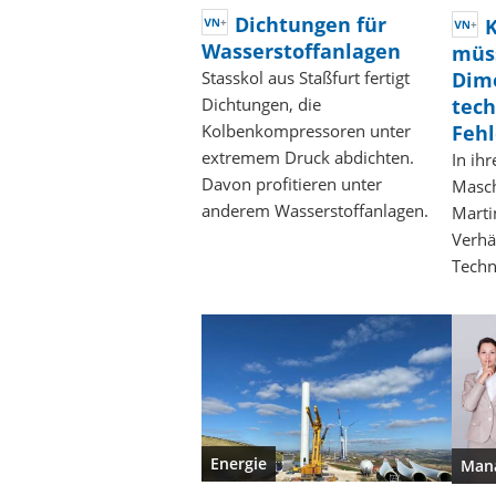
Dichtungen für
K
Wasserstoffanlagen
müs
Stasskol aus Staßfurt fertigt
Dim
Dichtungen, die
tech
Kolbenkompressoren unter
Fehl
extremem Druck abdichten.
In ih
Davon profitieren unter
Masch
anderem Wasserstoffanlagen.
Marti
Verhä
Techn
Energie
Man