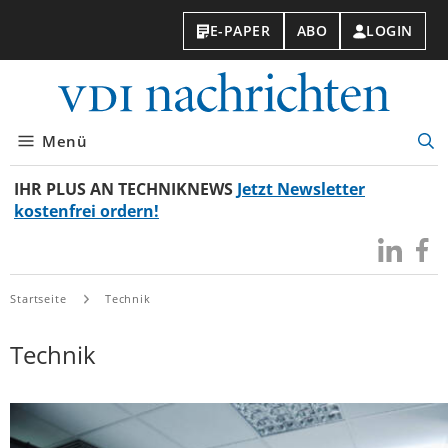
E-PAPER
ABO
LOGIN
VDI-
Nachri
Menü
Suc
öff
IHR PLUS AN TECHNIKNEWS
Jetzt Newsletter
kostenfrei ordern!
Besuchen
Besuc
Sie
Sie
uns
uns
Startseite
Technik
bei
bei
LinkedIn
Faceb
Technik