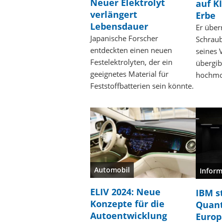
Neuer Elektrolyt
auf K
verlängert
Erbe
Lebensdauer
Er übe
Japanische Forscher
Schrau
entdeckten einen neuen
seines 
Festelektrolyten, der ein
übergib
geeignetes Material für
hochmo
Feststoffbatterien sein könnte.
Automobil
Inform
ELIV 2024: Neue
IBM s
Konzepte für die
Quant
Autoentwicklung
Europ