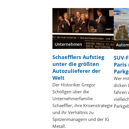
Unternehmen
Autom
Schaefflers Aufstieg
SUV-F
unter die größten
Paris
Autozulieferer der
Park
Welt
Wer mi
Der Historiker Gregor
dicken 
Schöllgen über die
fahren 
Unternehmerfamilie
vielleic
Schaeffler, ihre Krisenstrategie
Parkge
und ihr Verhältnis zu
Spitzenmanagern und der IG
Metall.