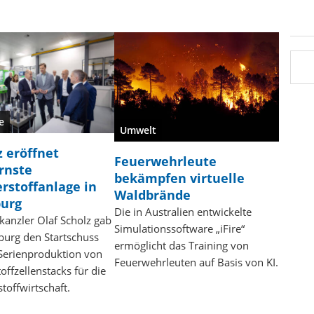
e
Umwelt
z eröffnet
Feuerwehrleute
rnste
bekämpfen virtuelle
rstoffanlage in
Waldbrände
urg
Die in Australien entwickelte
anzler Olaf Scholz gab
Simulationssoftware „iFire“
urg den Startschuss
ermöglicht das Training von
 Serienproduktion von
Feuerwehrleuten auf Basis von KI.
offzellenstacks für die
toffwirtschaft.