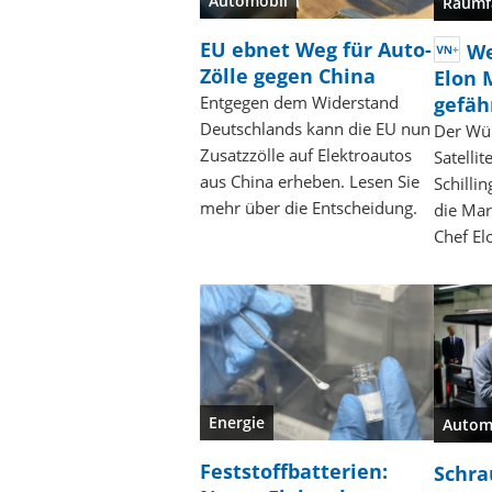
Automobil
Raumf
EU ebnet Weg für Auto-
We
Zölle gegen China
Elon 
gefäh
Entgegen dem Widerstand
Deutschlands kann die EU nun
Der Wü
Zusatzzölle auf Elektroautos
Satelli
aus China erheben. Lesen Sie
Schillin
mehr über die Entscheidung.
die Mar
Chef El
Energie
Autom
Feststoffbatterien:
Schra