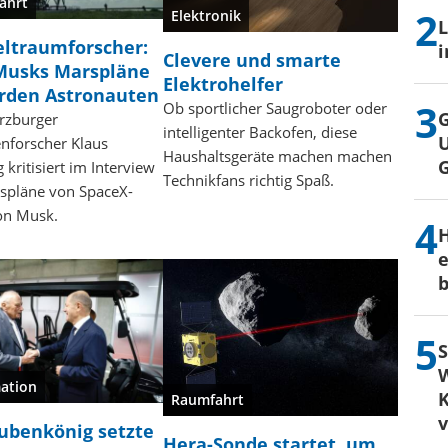
ahrt
Elektronik
L
ltraumforscher:
i
Clevere und smarte
Musks Marspläne
Elektrohelfer
rden Astronauten
Ob sportlicher Saugroboter oder
G
rzburger
intelligenter Backofen, diese
U
tenforscher Klaus
Haushaltsgeräte machen machen
g kritisiert im Interview
Technikfans richtig Spaß.
spläne von SpaceX-
on Musk.
H
e
b
S
W
ation
K
Raumfahrt
ubenkönig setzte
Hera-Sonde startet, um