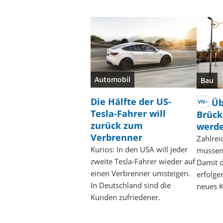
Automobil
Bau
Die Hälfte der US-
Üb
Tesla-Fahrer will
Brücke
zurück zum
werd
Verbrenner
Zahlre
Kurios: In den USA will jeder
müssen
zweite Tesla-Fahrer wieder auf
Damit d
einen Verbrenner umsteigen.
erfolge
In Deutschland sind die
neues K
Kunden zufriedener.