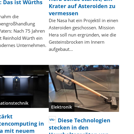
I: Das ist Würths
Krater auf Asteroiden zu
vermessen
rnahm die
Die Nasa hat ein Projektil in einen
bengroßhandlung
Asteroiden geschossen. Mission
Vaters: Nach 75 Jahren
Hera soll nun ergründen, wie die
t Reinhold Würth ein
Gesteinsbrocken im Innern
dernes Unternehmen.
aufgebaut…
ationstechnik
Elektronik
tärkt
Diese Technologien
encomputing in
stecken in den
a mit neuem