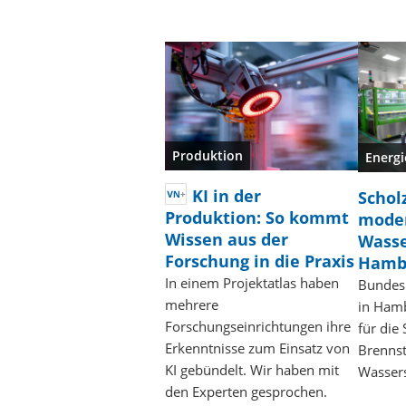
Produktion
Energi
KI in der
Schol
Produktion: So kommt
mode
Wissen aus der
Wasse
Forschung in die Praxis
Hamb
In einem Projektatlas haben
Bundesk
mehrere
in Hamb
Forschungseinrichtungen ihre
für die
Erkenntnisse zum Einsatz von
Brennst
KI gebündelt. Wir haben mit
Wassers
den Experten gesprochen.