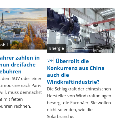
obil
Energie
ahrer zahlen in
Überrollt die
 nun dreifache
Konkurrenz aus China
gebühren
auch die
t dem SUV oder einer
Windkraftindustrie?
Limousine nach Paris
Die Schlagkraft der chinesischen
will, muss demnächst
Hersteller von Windkraftanlagen
ht mit fetten
besorgt die Europäer. Sie wollen
bühren rechnen.
nicht so enden, wie die
Solarbranche.