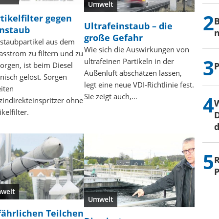
Umwelt
tikelfilter gegen
B
Ultrafeinstaub – die
instaub
n
große Gefahr
staubpartikel aus dem
Wie sich die Auswirkungen von
sstrom zu filtern und zu
ultrafeinen Partikeln in der
P
orgen, ist beim Diesel
Außenluft abschätzen lassen,
nisch gelöst. Sorgen
legt eine neue VDI-Richtlinie fest.
iten
Sie zeigt auch,…
indirekteinspritzer ohne
kelfilter.
D
R
welt
Umwelt
ährlichen Teilchen