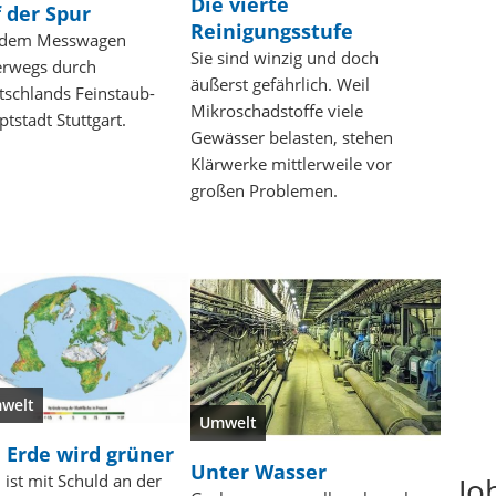
Die vierte
 der Spur
Reinigungsstufe
 dem Messwagen
Sie sind winzig und doch
erwegs durch
äußerst gefährlich. Weil
tschlands Feinstaub-
Mikroschadstoffe viele
tstadt Stuttgart.
Gewässer belasten, stehen
Klärwerke mittlerweile vor
großen Problemen.
welt
Umwelt
 Erde wird grüner
Unter Wasser
ist mit Schuld an der
Jo