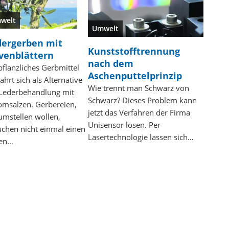
welt
Umwelt
dergerben mit
Kunststofftrennung
venblättern
nach dem
pflanzliches Gerbmittel
Aschenputtelprinzip
hrt sich als Alternative
Wie trennt man Schwarz von
 Lederbehandlung mit
Schwarz? Dieses Problem kann
omsalzen. Gerbereien,
jetzt das Verfahren der Firma
umstellen wollen,
Unisensor lösen. Per
chen nicht einmal einen
Lasertechnologie lassen sich…
en…