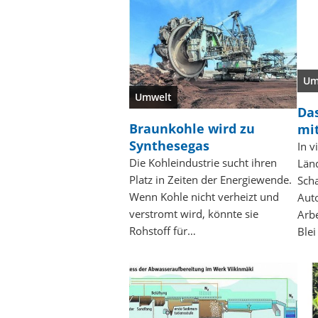
Um
Umwelt
Das
Braunkohle wird zu
mit
Synthesegas
In v
Die Kohleindustrie sucht ihren
Länd
Platz in Zeiten der Energiewende.
Scha
Wenn Kohle nicht verheizt und
Auto
verstromt wird, könnte sie
Arbe
Rohstoff für…
Ble