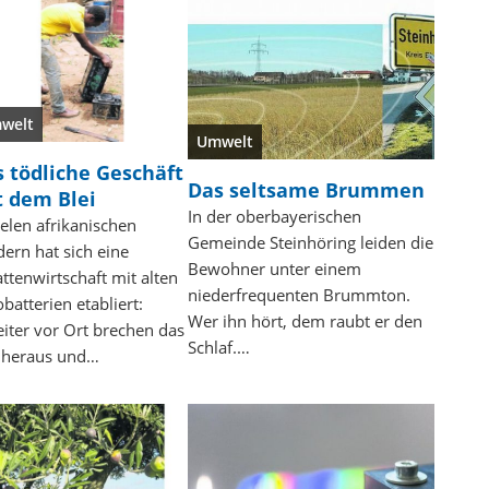
welt
Umwelt
 tödliche Geschäft
Das seltsame Brummen
 dem Blei
In der oberbayerischen
ielen afrikanischen
Gemeinde Steinhöring leiden die
ern hat sich eine
Bewohner unter einem
ttenwirtschaft mit alten
niederfrequenten Brummton.
batterien etabliert:
Wer ihn hört, dem raubt er den
iter vor Ort brechen das
Schlaf.…
i heraus und…