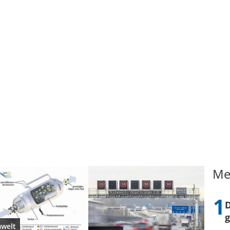
Me
D
welt