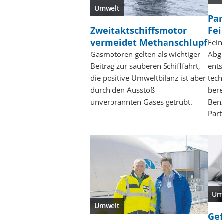
Umwelt
Par
Zweitaktschiffsmotor
Fe
vermeidet Methanschlupf
Fein
Gasmotoren gelten als wichtiger
Abga
Beitrag zur sauberen Schifffahrt,
ents
die positive Umweltbilanz ist aber
tech
durch den Ausstoß
bere
unverbrannten Gases getrübt.
Benz
Parti
Um
Umwelt
Gef