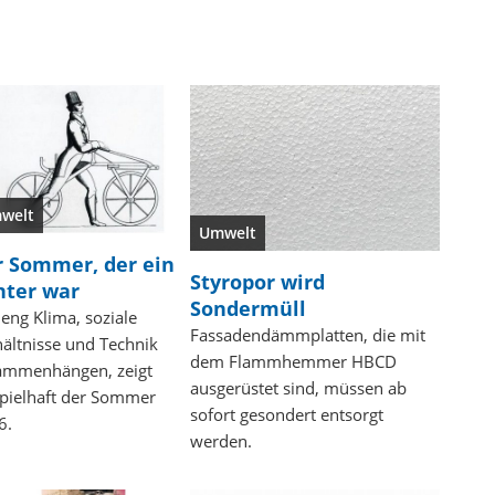
welt
Umwelt
r Sommer, der ein
Styropor wird
nter war
Sondermüll
eng Klima, soziale
Fassadendämmplatten, die mit
ältnisse und Technik
dem Flammhemmer HBCD
ammenhängen, zeigt
ausgerüstet sind, müssen ab
spielhaft der Sommer
sofort gesondert entsorgt
6.
werden.