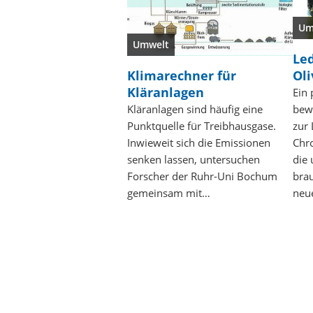
Um
Umwelt
Le
Klimarechner für
Oli
Kläranlagen
Ein 
Kläranlagen sind häufig eine
bewä
Punktquelle für Treibhausgase.
zur
Inwieweit sich die Emissionen
Chr
senken lassen, untersuchen
die 
Forscher der Ruhr-Uni Bochum
brau
gemeinsam mit…
neu