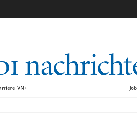
arriere
VN+
Job