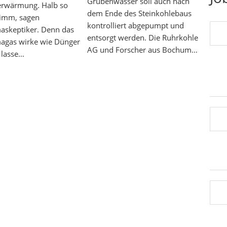
Grubenwasser soll auch nach
erwärmung. Halb so
dem Ende des Steinkohlebaus
limm, sagen
kontrolliert abgepumpt und
askeptiker. Denn das
entsorgt werden. Die Ruhrkohle
magas wirke wie Dünger
AG und Forscher aus Bochum…
 lasse…