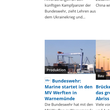
künftigen Kampfpanzer der
China w
Bundeswehr, zieht Lehren aus
dem Ukrainekrieg und…
Produktion
Bau
Bundeswehr:
Marine startet in den
Brück
MV Werften in
das g
Warnemünde
Abriss
Die Bundeswehr hat mit den
Viele vo