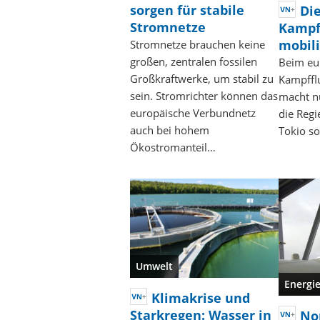
sorgen für stabile
Di
Stromnetze
Kampf
mobil
Stromnetze brauchen keine
großen, zentralen fossilen
Beim eu
Großkraftwerke, um stabil zu
Kampffl
sein. Stromrichter können das
macht n
europäische Verbundnetz
die Reg
auch bei hohem
Tokio s
Ökostromanteil…
Umwelt
Energi
Klimakrise und
Starkregen: Wasser in
No