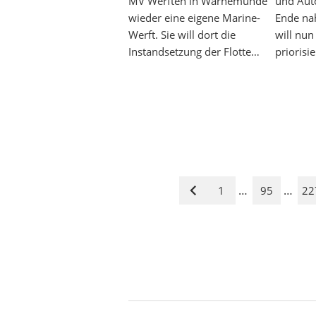
MV Werften in Warnemünde
und Aut
wieder eine eigene Marine-
Ende na
Werft. Sie will dort die
will nun
Instandsetzung der Flotte…
priorisi
…
…
1
95
22
Vorige
Seite