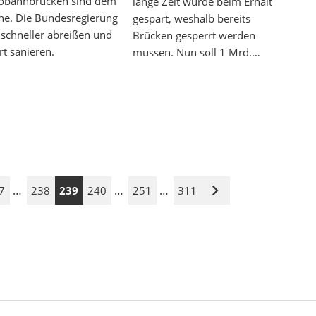
obahnbrücken sind dem
lange Zeit wurde beim Erhalt
he. Die Bundesregierung
gespart, weshalb bereits
 schneller abreißen und
Brücken gesperrt werden
ert sanieren.
mussen. Nun soll 1 Mrd.…
…
…
…
7
238
239
240
251
311
Nächste
Seite