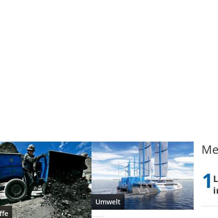
Me
L
i
Umwelt
ffe