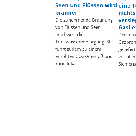
Seen und Flüssen wird
eine 
brauner
nichts
versi
Die zunehmende Bräunung
Gaslie
von Flüssen und Seen
erschwert die
Der rus
Trinkwasserversorgung. Sie
Gazprom
führt zudem zu einem
geliefer
erhöhten CO2-Ausstoß und
vor alle
kann lokal…
Siemens