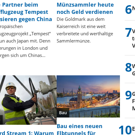
e Partner beim
Münzsammler heute
N
flugzeug Tempest
noch Geld verdienen
isieren gegen China
Die Goldmark aus dem
ropäischen
Kaiserreich ist eine weit
V
ugzeugprojekt „Tempest“
verbreitete und werthaltige
t
un auch Japan mit. Denn
Sammlermünze.
V
ierungen in London und
orgen sich um Chinas…
W
G
G
F
M
Bau
e
Bau eines neuen
E
rd Stream 1: Warum
Elbtunnels für