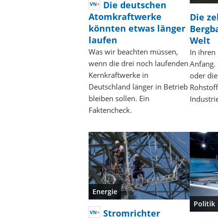
Die deutschen
Atomkraftwerke
Die z
könnten etwas länger
Bergb
laufen
Welt
Was wir beachten müssen,
In ihren
wenn die drei noch laufenden
Anfang.
Kernkraftwerke in
oder die
Deutschland länger in Betrieb
Rohstof
bleiben sollen. Ein
Industr
Faktencheck.
Energie
Politik
Stromrichter