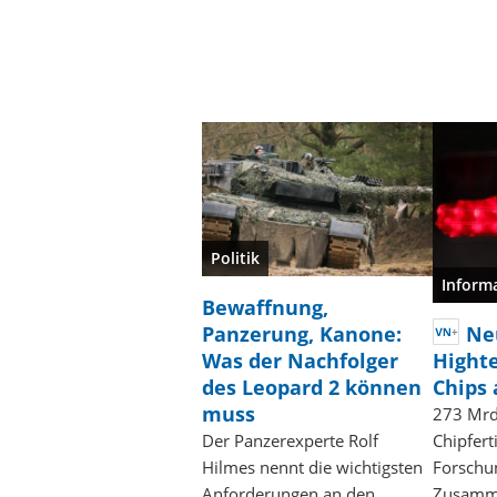
Politik
Inform
Bewaffnung,
Panzerung, Kanone:
Neu
Was der Nachfolger
Highte
des Leopard 2 können
Chips 
muss
273 Mrd.
Der Panzerexperte Rolf
Chipfer
Hilmes nennt die wichtigsten
Forschun
Anforderungen an den
Zusamme