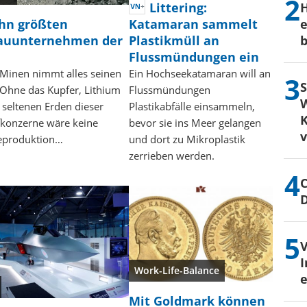
H
Littering:
ehn größten
e
Katamaran sammelt
auunternehmen der
b
Plastikmüll an
Flussmündungen ein
 Minen nimmt alles seinen
Ein Hochseekatamaran will an
S
 Ohne das Kupfer, Lithium
Flussmündungen
W
 seltenen Erden dieser
Plastikabfälle einsammeln,
K
fkonzerne wäre keine
bevor sie ins Meer gelangen
ieproduktion…
und dort zu Mikroplastik
zerrieben werden.
C
I
Work-Life-Balance
e
Mit Goldmark können