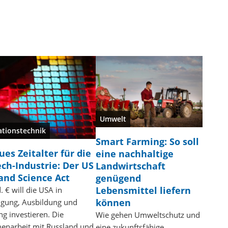
Umwelt
ationstechnik
Smart Farming: So soll
es Zeitalter für die
eine nachhaltige
ch-Industrie: Der US
Landwirtschaft
and Science Act
genügend
Lebensmittel liefern
 € will die USA in
können
tigung, Ausbildung und
g investieren. Die
Wie gehen Umweltschutz und
narbeit mit Russland und
eine zukunftsfähige