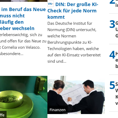
DIN: Der große KI-
i
 im Beruf das Neue
Check für jede Norm
muss nicht
kommt
läufig den
G
Das Deutsche Institut für
geber wechseln
U
Normung (DIN) untersucht,
berlebenswichtig, sich zu
welche Normen
nd offen für das Neue zu
Berührungspunkte zu KI-
gt Cornelia von Velasco.
Technologien haben, welche
H
insbesondere…
auf den KI-Einsatz vorbereitet
e
sind und…
b
S
W
K
Finanzen
ffe