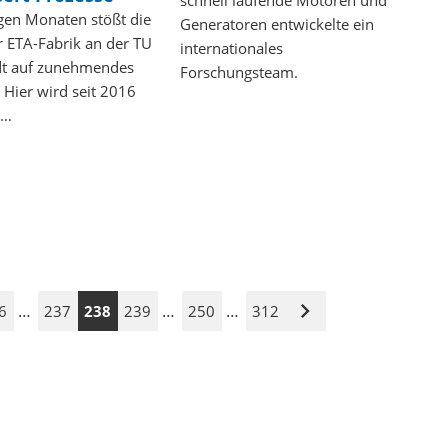
gen Monaten stößt die
Generatoren entwickelte ein
r ETA-Fabrik an der TU
internationales
t auf zunehmendes
Forschungsteam.
. Hier wird seit 2016
,…
…
…
…
6
237
238
239
250
312
Nächste
Seite