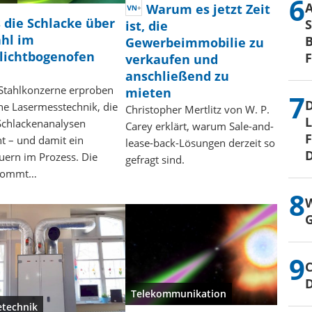
Warum es jetzt Zeit
 die Schlacke über
S
ist, die
ahl im
B
Gewerbeimmobilie zu
olichtbogenofen
verkaufen und
anschließend zu
Stahlkonzerne erproben
mieten
D
ine Lasermesstechnik, die
Christopher Mertlitz von W. P.
L
Schlackenanalysen
Carey erklärt, warum Sale-and-
F
t – und damit ein
lease-back-Lösungen derzeit so
D
ern im Prozess. Die
gefragt sind.
 kommt…
W
G
C
Telekommunikation
technik