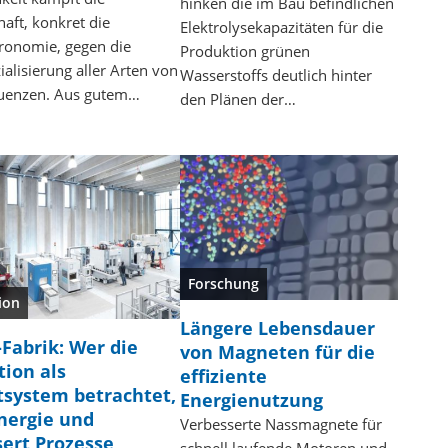
hinken die im Bau befindlichen
aft, konkret die
Elektrolysekapazitäten für die
ronomie, gegen die
Produktion grünen
lisierung aller Arten von
Wasserstoffs deutlich hinter
uenzen. Aus gutem…
den Plänen der…
Forschung
ion
Längere Lebensdauer
-Fabrik: Wer die
von Magneten für die
ion als
effiziente
system betrachtet,
Energienutzung
nergie und
Verbesserte Nassmagnete für
ert Prozesse
schnell laufende Motoren und