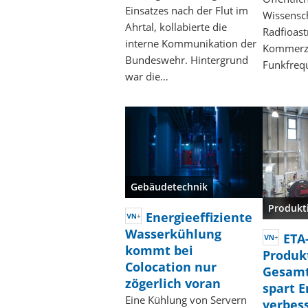
Einsatzes nach der Flut im
Wissensch
Ahrtal, kollabierte die
Radfioast
interne Kommunikation der
Kommerzia
Bundeswehr. Hintergrund
Funkfreq
war die…
Gebäudetechnik
Produkt
Energieeffiziente
Wasserkühlung
ETA
kommt bei
Produkt
Colocation nur
Gesamt
zögerlich voran
spart E
Eine Kühlung von Servern
verbess