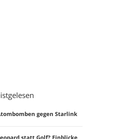
istgelesen
Atombomben gegen Starlink
eopard statt Golf? Einblicke