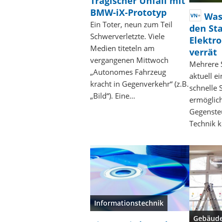
Tragischer Unfall mit
BMW-iX-Prototyp
Was
Ein Toter, neun zum Teil
den St
Schwerverletzte. Viele
Elektr
Medien titeteln am
verrät
vergangenen Mittwoch
Mehrere 
„Autonomes Fahrzeug
aktuell e
kracht in Gegenverkehr“ (z.B.
schnelle 
„Bild“). Eine…
ermöglich
Gegensteu
Technik
Informationstechnik
Gebäude