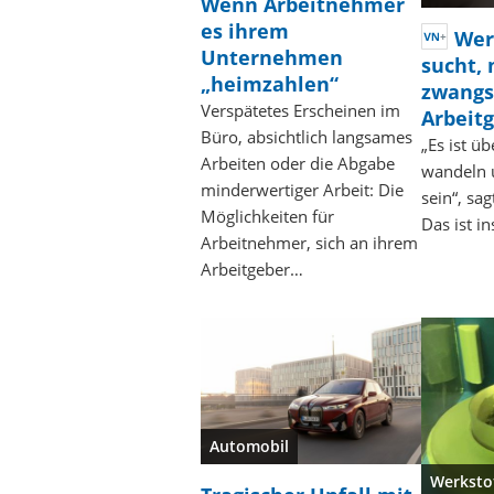
Wenn Arbeitnehmer
es ihrem
Wer
Unternehmen
sucht, 
„heimzahlen“
zwangs
Verspätetes Erscheinen im
Arbeit
Büro, absichtlich langsames
„Es ist ü
Arbeiten oder die Abgabe
wandeln u
minderwertiger Arbeit: Die
sein“, sa
Möglichkeiten für
Das ist 
Arbeitnehmer, sich an ihrem
Arbeitgeber…
Automobil
Werksto