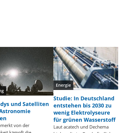
Energie
ng
Studie: In Deutschland
dys und Satelliten
entstehen bis 2030 zu
 Astronomie
wenig Elektrolyseure
den
für grünen Wasserstoff
emerkt von der
Laut acatech und Dechema
hkeit kämpft die