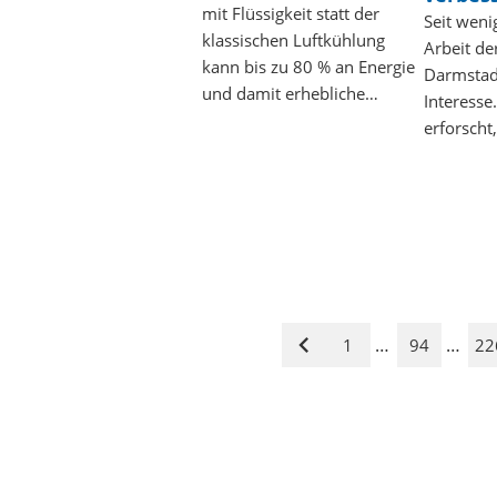
mit Flüssigkeit statt der
Seit weni
klassischen Luftkühlung
Arbeit de
kann bis zu 80 % an Energie
Darmstad
und damit erhebliche…
Interesse
erforscht
…
…
1
94
22
Vorige
Seite