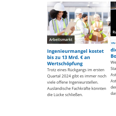
R
Arbeitsmarkt
di
Ingenieurmangel kostet
Bo
bis zu 13 Mrd. € an
We
Wertschöpfung
St
Trotz eines Rückgangs im ersten
As
Quartal 2024 gibt es immer noch
Ast
viele offene Ingenieurstellen.
der
Ausländische Fachkräfte könnten
da
die Lücke schließen.