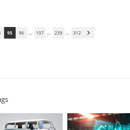
…
…
…
4
95
96
107
239
312
Nächste
Seite
ags