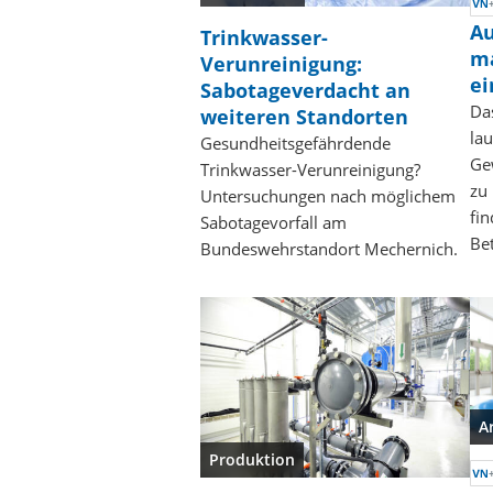
Au
Trinkwasser-
ma
Verunreinigung:
ei
Sabotageverdacht an
Da
weiteren Standorten
lau
Gesundheitsgefährdende
Ge
Trinkwasser-Verunreinigung?
zu
Untersuchungen nach möglichem
fin
Sabotagevorfall am
Be
Bundeswehrstandort Mechernich.
A
Produktion