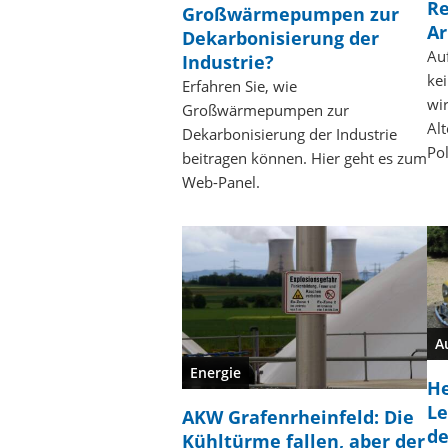
Re
Großwärmepumpen zur
Ar
Dekarbonisierung der
Auf
Industrie?
kei
Erfahren Sie, wie
wir
Großwärmepumpen zur
Alt
Dekarbonisierung der Industrie
Pol
beitragen können. Hier geht es zum
Web-Panel.
A
Energie
He
Le
AKW Grafenrheinfeld: Die
d
Kühltürme fallen, aber der