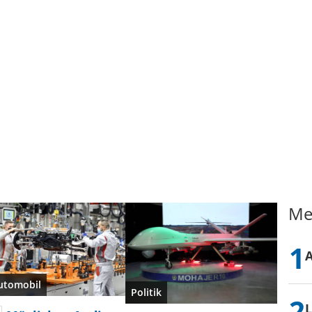
Me
utomobil
Politik
L