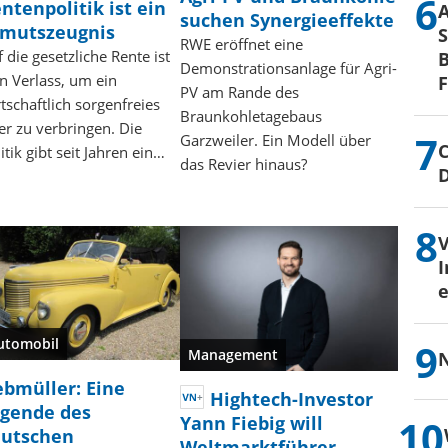
ntenpolitik ist ein
suchen Synergieeffekte
mutszeugnis
S
RWE eröffnet eine
 die gesetzliche Rente ist
B
Demonstrationsanlage für Agri-
n Verlass, um ein
PV am Rande des
tschaftlich sorgenfreies
Braunkohletagebaus
er zu verbringen. Die
Garzweiler. Ein Modell über
C
itik gibt seit Jahren ein…
das Revier hinaus?
I
e
utomobil
Management
N
bmüller: Eine
Hightech-Investor
gende des
Yann Fiebig will
eutschen
Weltmarktführer