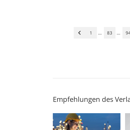
…
…
1
83
9
Vorige
Seite
Empfehlungen des Verl