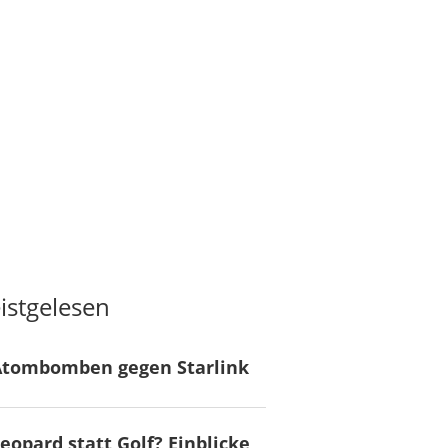
istgelesen
Atombomben gegen Starlink
eopard statt Golf? Einblicke