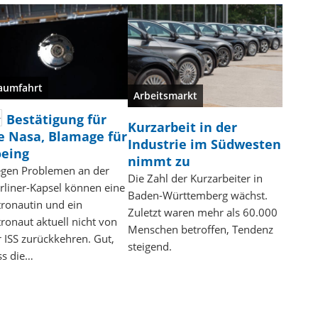
aumfahrt
Arbeitsmarkt
Bestätigung für
Kurzarbeit in der
e Nasa, Blamage für
Industrie im Südwesten
eing
nimmt zu
gen Problemen an der
Die Zahl der Kurzarbeiter in
arliner-Kapsel können eine
Baden-Württemberg wächst.
tronautin und ein
Zuletzt waren mehr als 60.000
ronaut aktuell nicht von
Menschen betroffen, Tendenz
 ISS zurückkehren. Gut,
steigend.
ss die…