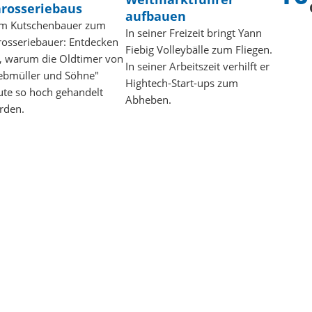
rosseriebaus
aufbauen
m Kutschenbauer zum
In seiner Freizeit bringt Yann
rosseriebauer: Entdecken
Fiebig Volleybälle zum Fliegen.
e, warum die Oldtimer von
In seiner Arbeitszeit verhilft er
ebmüller und Söhne"
Hightech-Start-ups zum
ute so hoch gehandelt
Abheben.
rden.