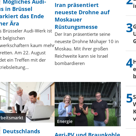
Mögliches Audi-
Iran präsentiert
i
s in Brüssel
neueste Drohne auf
rkiert das Ende
Moskauer
ner Ära
G
Rüstungsmesse
s Brüsseler Audi-Werk ist
U
Der Iran präsentierte seine
t belgischen
neueste Drohne Mohajer 10 in
werkschaftern kaum mehr
Moskau. Mit ihrer großen
 retten. Am 22. August
Reichweite kann sie Israel
det ein Treffen mit der
H
bombardieren
triebsleitung…
e
b
S
W
K
rbeitsmarkt
Energie
Deutschlands
Agri-PV und Braunkohle