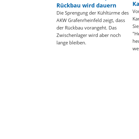
Ka
Rückbau wird dauern
Vo
Die Sprengung der Kühltürme des
Ka
AKW Grafenrheinfeld zeigt, dass
Si
der Rückbau vorangeht. Das
"H
Zwischenlager wird aber noch
he
lange bleiben.
we