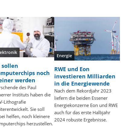
lektronik
Energie
 sollen
RWE und Eon
mputerchips noch
investieren Milliarden
einer werden
in die Energiewende
rschende des Paul
Nach dem Rekordjahr 2023
errer Instituts haben die
liefern die beiden Essener
V-Lithografie
Energiekonzerne Eon und RWE
terentwickelt. Sie soll
auch für das erste Halbjahr
ei helfen, noch kleinere
2024 robuste Ergebnisse.
mputerchips herzustellen.