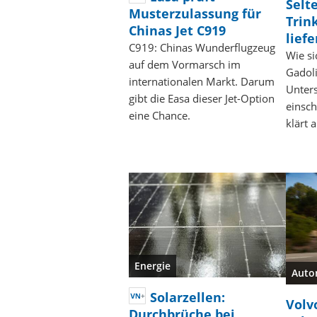
Selt
Musterzulassung für
Trin
Chinas Jet C919
lief
C919: Chinas Wunderflugzeug
Wie si
auf dem Vormarsch im
Gadol
internationalen Markt. Darum
Unter
gibt die Easa dieser Jet-Option
einsch
eine Chance.
klärt a
Energie
Auto
Solarzellen:
Volv
Durchbrüche bei