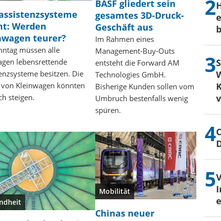
BASF gliedert sein
H
assistenzsysteme
gesamtes 3D-Druck-
e
cht: Werden
Geschäft aus
b
nwagen teurer?
Im Rahmen eines
nntag müssen alle
Management-Buy-Outs
S
gen lebensrettende
entsteht die Forward AM
W
enzsysteme besitzen. Die
Technologies GmbH.
K
e von Kleinwagen könnten
Bisherige Kunden sollen vom
h steigen.
Umbruch bestenfalls wenig
spüren.
C
I
Mobilität
e
ndheit
Chinas neuer