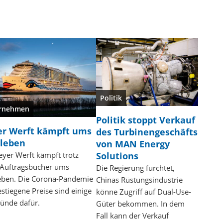
Politik
rnehmen
Politik stoppt Verkauf
r Werft kämpft ums
des Turbinengeschäfts
leben
von MAN Energy
yer Werft kämpft trotz
Solutions
 Auftragsbücher ums
Die Regierung fürchtet,
eben. Die Corona-Pandemie
Chinas Rüstungsindustrie
stiegene Preise sind einige
könne Zugriff auf Dual-Use-
ünde dafür.
Güter bekommen. In dem
Fall kann der Verkauf