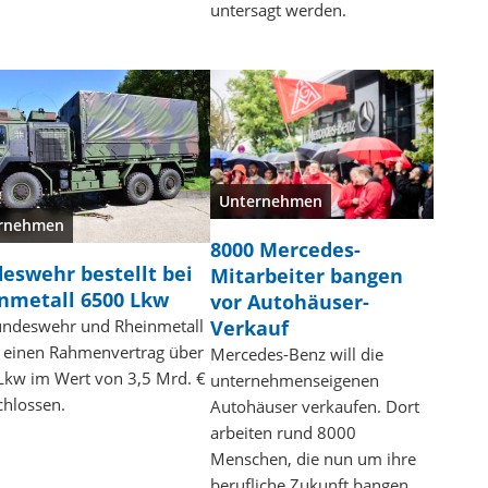
untersagt werden.
Unternehmen
rnehmen
8000 Mercedes-
eswehr bestellt bei
Mitarbeiter bangen
nmetall 6500 Lkw
vor Autohäuser-
undeswehr und Rheinmetall
Verkauf
 einen Rahmenvertrag über
Mercedes-Benz will die
Lkw im Wert von 3,5 Mrd. €
unternehmenseigenen
chlossen.
Autohäuser verkaufen. Dort
arbeiten rund 8000
Menschen, die nun um ihre
berufliche Zukunft bangen.