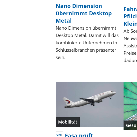
Nano Dimension
Fahr
übernimmt Desktop
Pfli
Metal
Klei
Nano Dimension übernimmt
Ab So
Desktop Metal. Damit will das
Neuwa
kombinierte Unternehmen in
Assist
Schlüsselbranchen präsenter
Preis
sein.
dadurc
Mobilität
Gesu
Easa prüft