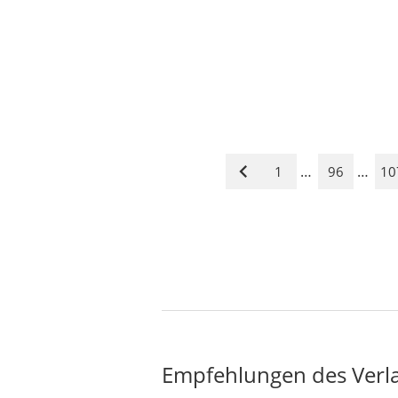
…
…
1
96
10
Vorige
Seite
Empfehlungen des Verl