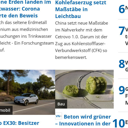
ene Erden landen im
Kohlefaserzug setzt
N
kwasser: Corona
Maßstäbe in
erte den Beweis
Leichtbau
ch das seltene Erdmetall
China setzt neue Maßstäbe
V
inium aus medizinischen
im Nahverkehr mit dem
t
suchungen ins Trinkwasser
Cetrovo 1.0. Darum ist der
V
leicht - Ein Forschungsteam
Zug aus Kohlenstofffaser-
uf.
Verbundwerkstoff (CFK) so
bemerkenswert.
W
G
G
F
M
Bau
mobil
Beton wird grüner
E
o EX30: Besitzer
– Innovationen in der