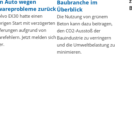
z
n Auto wegen
Baubranche im
wareprobleme zurück
Überblick
lvo EX30 hatte einen
Die Nutzung von grünem
rigen Start mit verzögerten
Beton kann dazu beitragen,
eferungen aufgrund von
den CO2-Ausstoß der
refehlern. Jetzt melden sich
Bauindustrie zu verringern
er.
und die Umweltbelastung zu
minimieren.