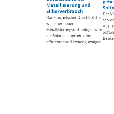
gebe
Metallisierung und
Soft
Silberverbrauch
Der Vo
Dank technischer Durchbrüche
schwie
wie einer neuen
Ausli
Metallisierungstechnologie wird
Softwa
die Solarzellenproduktion
Besitz
effizienter und kostengünstiger.