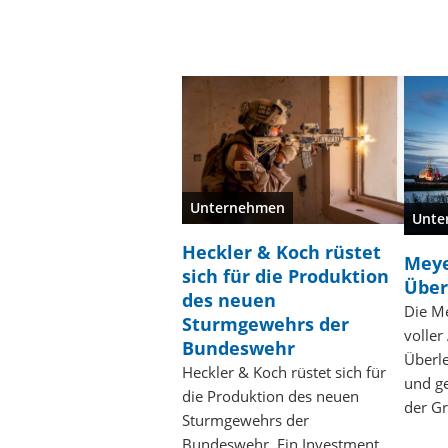
Unternehmen
Unte
Heckler & Koch rüstet
Meye
sich für die Produktion
Über
des neuen
Die Me
Sturmgewehrs der
voller
Bundeswehr
Überl
Heckler & Koch rüstet sich für
und ge
die Produktion des neuen
der Gr
Sturmgewehrs der
Bundeswehr. Ein Investment