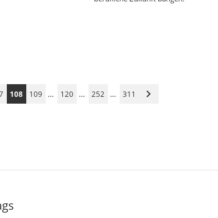
…
…
…
7
108
109
120
252
311
Nächste
Seite
ags