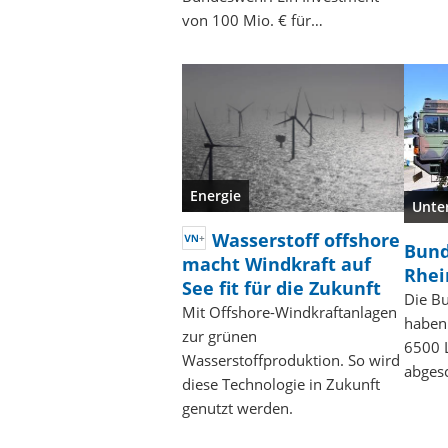
von 100 Mio. € für…
Energie
Unte
Wasserstoff offshore
Bund
macht Windkraft auf
Rhei
See fit für die Zukunft
Die B
Mit Offshore-Windkraftanlagen
haben
zur grünen
6500 
Wasserstoffproduktion. So wird
abges
diese Technologie in Zukunft
genutzt werden.