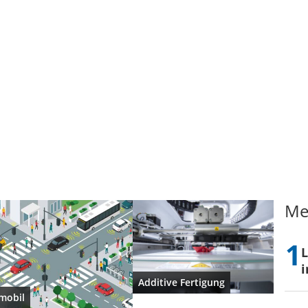
Me
L
i
Additive Fertigung
mobil