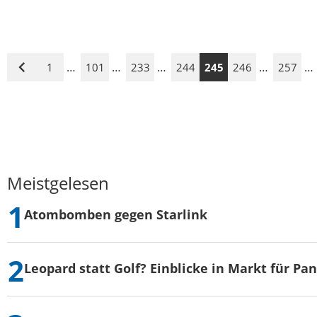
…
…
…
…
…
1
101
233
244
245
246
257
Vorige
Seite
Meistgelesen
Atombomben gegen Starlink
Leopard statt Golf? Einblicke in Markt für Pa