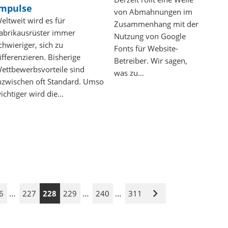
Impulse
von Abmahnungen im
eltweit wird es für
Zusammenhang mit der
abrikausrüster immer
Nutzung von Google
chwieriger, sich zu
Fonts für Website-
ifferenzieren. Bisherige
Betreiber. Wir sagen,
ettbewerbsvorteile sind
was zu…
nzwischen oft Standard. Umso
ichtiger wird die…
…
…
…
6
227
228
229
240
311
Nächste
Seite