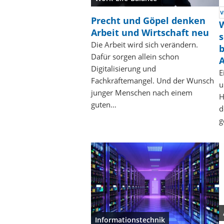
Precht und Göpel denken
W
Arbeit und Wirtschaft neu
s
Die Arbeit wird sich verändern.
b
Dafür sorgen allein schon
Digitalisierung und
E
Fachkräftemangel. Und der Wunsch
u
junger Menschen nach einem
H
guten…
d
g
Informationstechnik