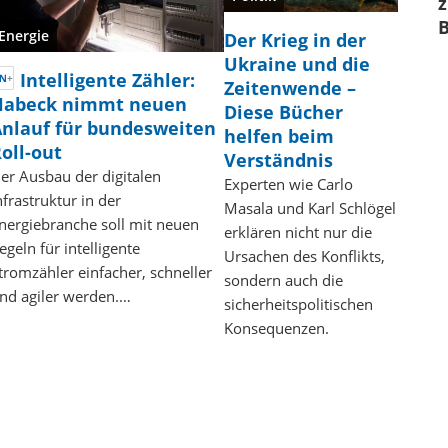
z
Energie
Der Krieg in der
Ukraine und die
Intelligente Zähler:
Zeitenwende –
Habeck nimmt neuen
Diese Bücher
nlauf für bundesweiten
helfen beim
oll-out
Verständnis
er Ausbau der digitalen
Experten wie Carlo
nfrastruktur in der
Masala und Karl Schlögel
nergiebranche soll mit neuen
erklären nicht nur die
egeln für intelligente
Ursachen des Konflikts,
tromzähler einfacher, schneller
sondern auch die
nd agiler werden.…
sicherheitspolitischen
Konsequenzen.