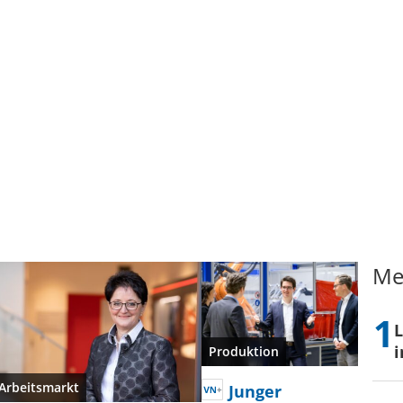
Me
L
i
Produktion
Arbeitsmarkt
Junger