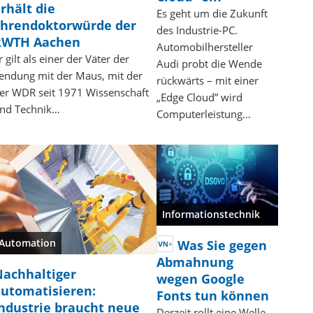
rhält die
Es geht um die Zukunft
hrendoktorwürde der
des Industrie-PC.
RWTH Aachen
Automobilhersteller
r gilt als einer der Väter der
Audi probt die Wende
endung mit der Maus, mit der
rückwärts – mit einer
er WDR seit 1971 Wissenschaft
„Edge Cloud” wird
nd Technik…
Computerleistung…
Informationstechnik
Automation
Was Sie gegen
Abmahnung
achhaltiger
wegen Google
utomatisieren:
Fonts tun können
ndustrie braucht neue
Derzeit rollt eine Welle