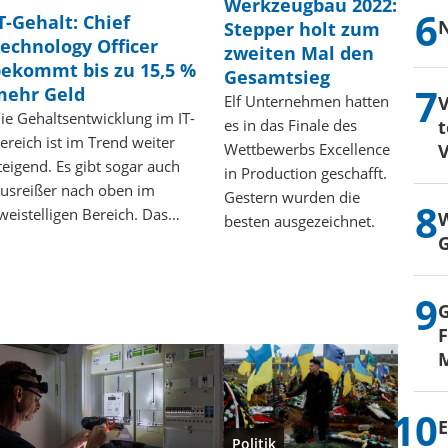
Werkzeugbau 2022:
T-Gehalt: Chief
N
Stepper holt zum
echnology Officer
zweiten Mal den
ekommt bis zu 15,5 %
Gesamtsieg
mehr Geld
V
Elf Unternehmen hatten
ie Gehaltsentwicklung im IT-
t
es in das Finale des
ereich ist im Trend weiter
V
Wettbewerbs Excellence
teigend. Es gibt sogar auch
in Production geschafft.
usreißer nach oben im
Gestern wurden die
weistelligen Bereich. Das…
W
besten ausgezeichnet.
G
G
F
M
E
Politik