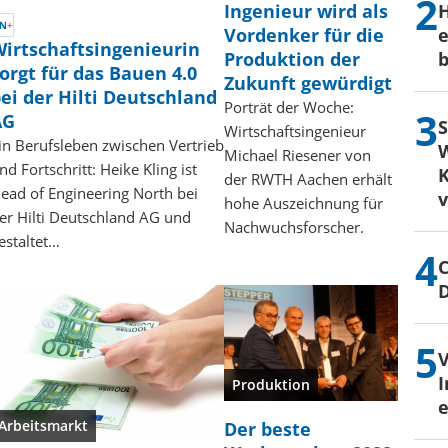
Ingenieur wird als
H
Vordenker für die
e
irtschaftsingenieurin
Produktion der
b
orgt für das Bauen 4.0
Zukunft gewürdigt
ei der Hilti Deutschland
Porträt der Woche:
AG
S
Wirtschaftsingenieur
in Berufsleben zwischen Vertrieb
W
Michael Riesener von
nd Fortschritt: Heike Kling ist
K
der RWTH Aachen erhält
ead of Engineering North bei
hohe Auszeichnung für
er Hilti Deutschland AG und
Nachwuchsforscher.
estaltet…
C
I
Produktion
e
Arbeitsmarkt
Der beste