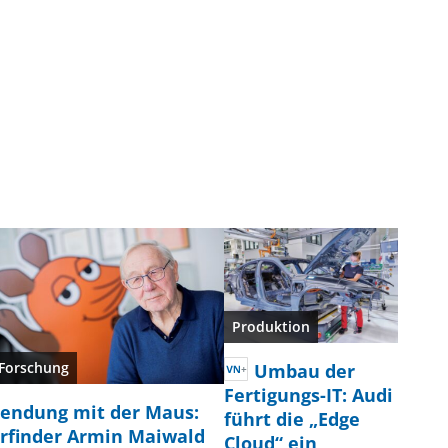
Produktion
Forschung
Umbau der
Fertigungs-IT: Audi
endung mit der Maus:
führt die „Edge
rfinder Armin Maiwald
Cloud“ ein