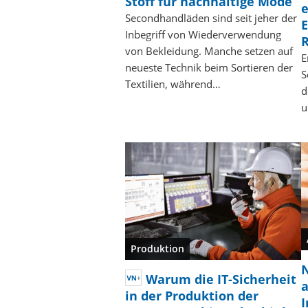
Stoff für nachhaltige Mode
e
Secondhandläden sind seit jeher der
E
Inbegriff von Wiederverwendung
von Bekleidung. Manche setzen auf
E
neueste Technik beim Sortieren der
S
Textilien, während…
d
u
Produktion
N
Warum die IT-Sicherheit
a
in der Produktion der
I