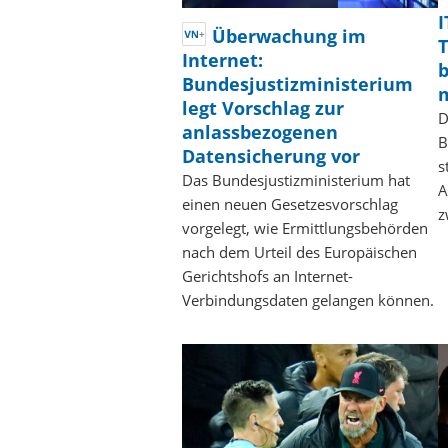
I
Überwachung im
T
Internet:
b
Bundesjustizministerium
legt Vorschlag zur
D
anlassbezogenen
B
Datensicherung vor
s
Das Bundesjustizministerium hat
A
einen neuen Gesetzesvorschlag
z
vorgelegt, wie Ermittlungsbehörden
nach dem Urteil des Europäischen
Gerichtshofs an Internet-
Verbindungsdaten gelangen können.