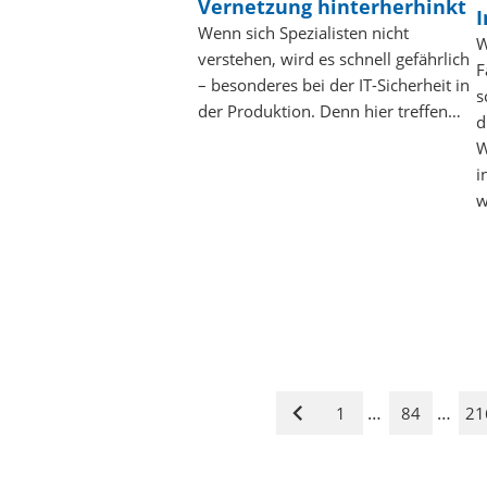
Vernetzung hinterherhinkt
Wenn sich Spezialisten nicht
W
verstehen, wird es schnell gefährlich
F
– besonderes bei der IT-Sicherheit in
s
der Produktion. Denn hier treffen…
d
W
i
w
…
…
1
84
21
Vorige
Seite