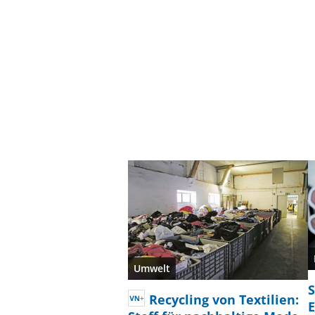
Umwelt
S
Recycling von Textilien:
E