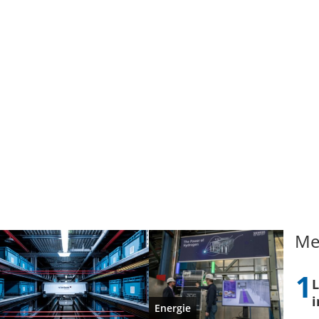
Me
L
i
Energie