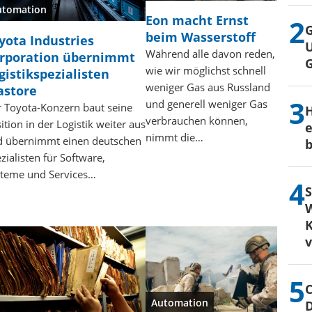
utomation
Eon macht Ernst
G
beim Wasserstoff
yota Industries
U
Während alle davon reden,
rporation übernimmt
wie wir möglichst schnell
gistikspezialisten
weniger Gas aus Russland
astore
und generell weniger Gas
 Toyota-Konzern baut seine
H
verbrauchen können,
ition in der Logistik weiter aus
e
nimmt die…
d übernimmt einen deutschen
b
zialisten für Software,
teme und Services…
S
W
K
C
Automation