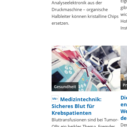
Eig
Analyseelektronik aus der
gib
Druckmaschine – organische
wic
Halbleiter können kristalline Chips
Ho
ersetzen.
Ins
P
Gesundheit
Di
Medizintechnik:
en
Sicheres Blut für
We
Krebspatienten
de
Bluttransfusionen sind bei Tumor-
Der
OPs ein heikles Thema. Fremdes