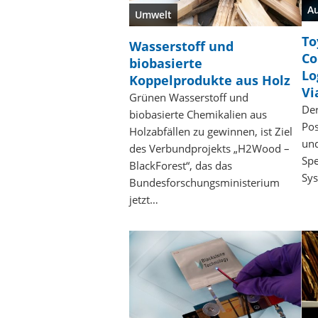
A
Umwelt
To
Wasserstoff und
Co
biobasierte
Lo
Koppelprodukte aus Holz
Vi
Grünen Wasserstoff und
Der
biobasierte Chemikalien aus
Pos
Holzabfällen zu gewinnen, ist Ziel
un
des Verbundprojekts „H2Wood –
Spe
BlackForest“, das das
Sys
Bundesforschungsministerium
jetzt…