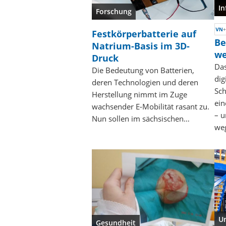
In
Forschung
Festkörperbatterie auf
Be
Natrium-Basis im 3D-
we
Druck
Das
Die Bedeutung von Batterien,
dig
deren Technologien und deren
Sch
Herstellung nimmt im Zuge
ein
wachsender E-Mobilität rasant zu.
– u
Nun sollen im sächsischen…
we
U
Gesundheit