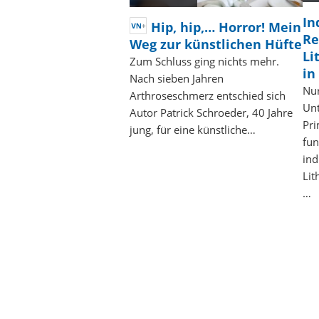
In
Hip, hip,… Horror! Mein
Re
Weg zur künstlichen Hüfte
Li
Zum Schluss ging nichts mehr.
in
Nach sieben Jahren
Nur
Arthroseschmerz entschied sich
Un
Autor Patrick Schroeder, 40 Jahre
Pri
jung, für eine künstliche…
fun
ind
Lit
…