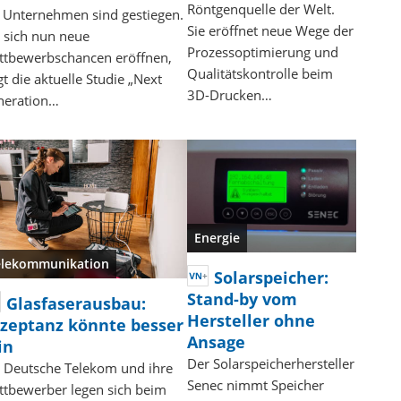
Röntgenquelle der Welt.
 Unternehmen sind gestiegen.
Sie eröffnet neue Wege der
sich nun neue
Prozessoptimierung und
tbewerbschancen eröffnen,
Qualitätskontrolle beim
gt die aktuelle Studie „Next
3D-Drucken…
neration…
Energie
elekommunikation
Solarspeicher:
Stand-by vom
Glasfaserausbau:
Hersteller ohne
zeptanz könnte besser
Ansage
in
Der Solarspeicherhersteller
 Deutsche Telekom und ihre
Senec nimmt Speicher
tbewerber legen sich beim