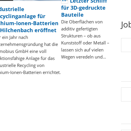
Letzter Schliff
für 3D-gedruckte
dustrielle
Bauteile
cyclinganlage für
Die Oberflächen von
Jo
thium-Ionen-Batterien
additiv gefertigten
 Hilchenbach eröffnet
Strukturen – ob aus
 ein Jahr nach
Kunststoff oder Metall –
ternehmensgründung hat die
lassen sich auf vielen
mobius GmbH eine voll
Wegen veredeln und…
ktionsfähige Anlage für das
ustrielle Recycling von
hium-Ionen-Batterien errichtet.