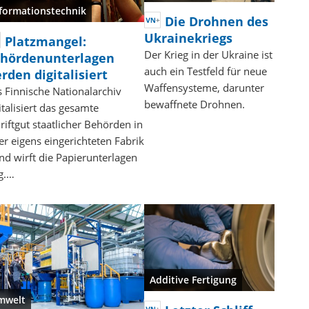
formationstechnik
Die Drohnen des
Ukrainekriegs
Platzmangel:
Der Krieg in der Ukraine ist
hördenunterlagen
auch ein Testfeld für neue
rden digitalisiert
Waffensysteme, darunter
 Finnische Nationalarchiv
bewaffnete Drohnen.
italisiert das gesamte
riftgut staatlicher Behörden in
er eigens eingerichteten Fabrik
nd wirft die Papierunterlagen
g.…
Additive Fertigung
mwelt