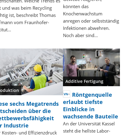
enschaften. Welche Trends es
könnten das
t und was beim Recycling
Knochenwachstum
htig ist, beschreibt Thomas
anregen oder selbstständig
fmann vom Fraunhofer-
Infektionen abwehren.
titut…
Noch aber sind…
Additive Fertigung
roduktion
Röntgenquelle
erlaubt tiefste
ese sechs Megatrends
Einblicke in
tscheiden über die
wachsende Bauteile
ttbewerbsfähigkeit
An der Universität Kassel
r Industrie
steht die hellste Labor-
 Kosten- und Effizienzdruck