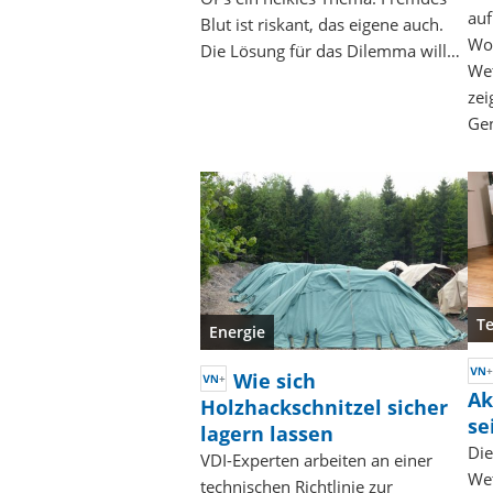
auf
Blut ist riskant, das eigene auch.
Wo 
Die Lösung für das Dilemma will…
Wet
zei
Ge
T
Energie
Wie sich
Ak
Holzhackschnitzel sicher
se
lagern lassen
Die
VDI-Experten arbeiten an einer
Wet
technischen Richtlinie zur