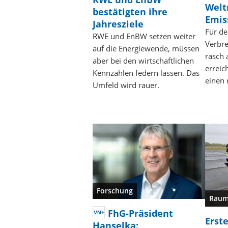
Welt
bestätigten ihre
Emis
Jahresziele
Für de
RWE und EnBW setzen weiter
Verbr
auf die Energiewende, müssen
rasch
aber bei den wirtschaftlichen
erreic
Kennzahlen federn lassen. Das
einen
Umfeld wird rauer.
Forschung
Raum
FhG-Präsident
Erste
Hanselka: