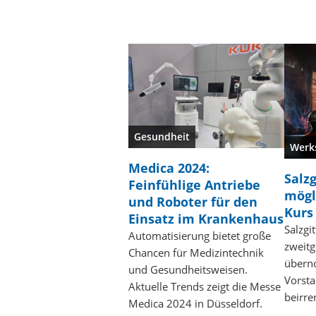
Gesundheit
Werk
Medica 2024:
Salz
Feinfühlige Antriebe
mögl
und Roboter für den
Kurs
Einsatz im Krankenhaus
Salzgi
Automatisierung bietet große
zweitg
Chancen für Medizintechnik
übern
und Gesundheitsweisen.
Vorsta
Aktuelle Trends zeigt die Messe
beirre
Medica 2024 in Düsseldorf.