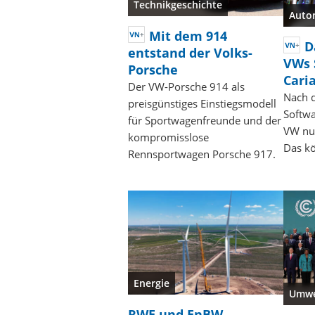
Technikgeschichte
Auto
Mit dem 914
D
entstand der Volks-
VWs 
Porsche
Cari
Der VW-Porsche 914 als
Nach 
preisgünstiges Einstiegsmodell
Softwa
für Sportwagenfreunde und der
VW nun
kompromisslose
Das k
Rennsportwagen Porsche 917.
Energie
Umwe
RWE und EnBW