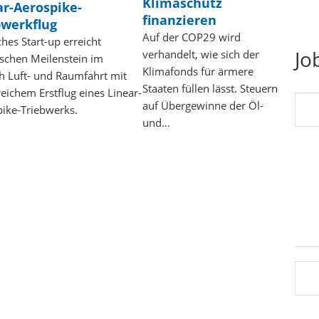
Klimaschutz
ar-Aerospike-
finanzieren
bwerkflug
Auf der COP29 wird
hes Start-up erreicht
Jo
verhandelt, wie sich der
ischen Meilenstein im
Klimafonds für ärmere
h Luft- und Raumfahrt mit
Staaten füllen lässt. Steuern
reichem Erstflug eines Linear-
auf Übergewinne der Öl-
ike-Triebwerks.
und…