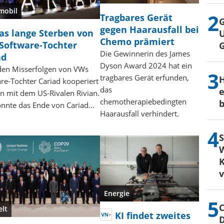
mobil
Tragbares Gerät
G
gegen Haarausfall bei
as lange Sterben von
U
Chemo prämiert
Software-Tochter
Die Gewinnerin des James
ad
Dyson Award 2024 hat ein
den Misserfolgen von VWs
tragbares Gerät erfunden,
H
re-Tochter Cariad kooperiert
das
e
 mit dem US-Rivalen Rivian.
chemotherapiebedingten
b
önnte das Ende von Cariad…
Haarausfall verhindert.
S
W
K
Energie
C
lt
KI findet zweites