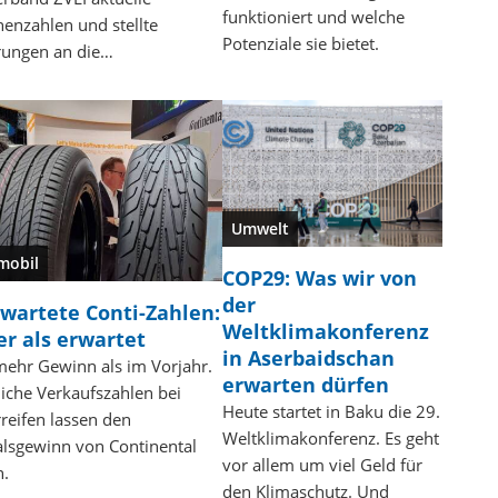
funktioniert und welche
enzahlen und stellte
Potenziale sie bietet.
rungen an die…
Umwelt
mobil
COP29: Was wir von
der
wartete Conti-Zahlen:
Weltklimakonferenz
er als erwartet
in Aserbaidschan
ehr Gewinn als im Vorjahr.
erwarten dürfen
liche Verkaufszahlen bei
Heute startet in Baku die 29.
reifen lassen den
Weltklimakonferenz. Es geht
lsgewinn von Continental
vor allem um viel Geld für
n.
den Klimaschutz. Und