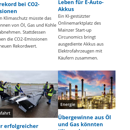
Leben für E-Auto-
rekord bei CO2-
Akkus
sionen
Ein KI-gestützter
n Klimaschutz müsste das
Onlinemarktplatz des
ennen von Öl, Gas und Kohle
Mainzer Start-up
 abnehmen. Stattdessen
Circunomics bringt
hen die CO2-Emissionen
ausgediente Akkus aus
 neuen Rekordwert.
Elektrofahrzeugen mit
Käufern zusammen.
Energie
fahrt
Übergewinne aus Öl
und Gas könnten
r erfolgreicher