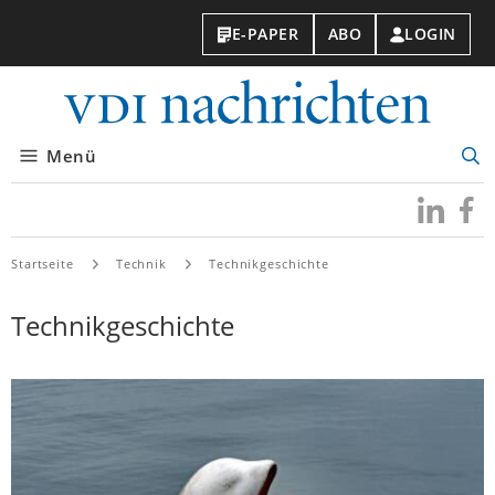
E-PAPER
ABO
LOGIN
VDI-
Nachri
Menü
Suc
öff
Besuchen
Besuc
Sie
Sie
uns
uns
Startseite
Technik
Technikgeschichte
bei
bei
LinkedIn
Faceb
Technikgeschichte