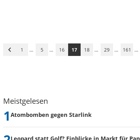
…
…
…
…
…
1
5
16
17
18
29
161
Vorige
Seite
Meistgelesen
Atombomben gegen Starlink
Leopard statt Golf? Einblicke in Markt für Pa