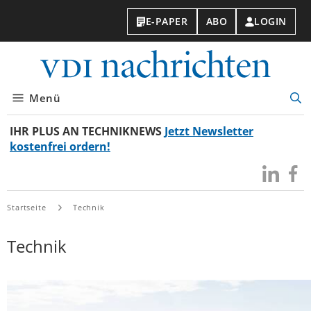
E-PAPER
ABO
LOGIN
VDI-
Nachri
Menü
Suc
öff
IHR PLUS AN TECHNIKNEWS
Jetzt Newsletter
kostenfrei ordern!
Besuchen
Besuc
Sie
Sie
uns
uns
Startseite
Technik
bei
bei
LinkedIn
Faceb
Technik