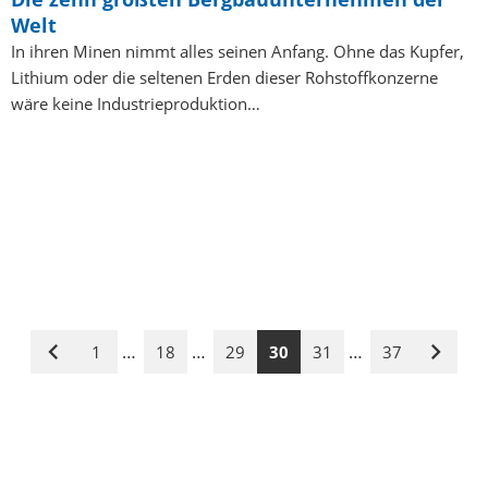
Welt
In ihren Minen nimmt alles seinen Anfang. Ohne das Kupfer,
Lithium oder die seltenen Erden dieser Rohstoffkonzerne
wäre keine Industrieproduktion…
…
…
…
1
18
29
30
31
37
Vorige
Nächst
Seite
Seite