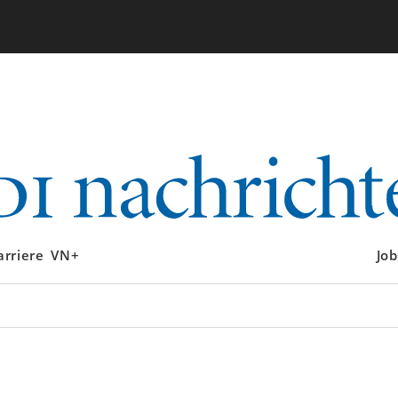
arriere
VN+
Job