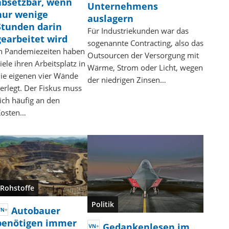
absetzbar, wenn
Unternehmens
nur wenige
auslagern
Stunden darin
Für Industriekunden war das
gearbeitet wird
sogenannte Contracting, also das
n Pandemiezeiten haben
Outsourcen der Versorgung mit
iele ihren Arbeitsplatz in
Wärme, Strom oder Licht, wegen
ie eigenen vier Wände
der niedrigen Zinsen…
erlegt. Der Fiskus muss
ich häufig an den
Kosten…
Rohstoffe
Politik
Autobauer
benötigen immer
Gedankenlesen im