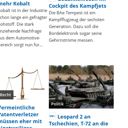
mehr Kobalt
Cockpit des Kampfjets
obalt ist in der Industrie
Die BAe Tempest ist ein
chon lange ein gefragter
Kampfflugzeug der sechsten
ohstoff. Die stark
Generation. Dazu soll die
nziehende Nachfrage
Bordelektronik sogar seine
us dem Automotive-
Gehirnströme messen.
ereich sorgt nun für…
Recht
Politik
Vermeintliche
Patentverletzer
Leopard 2 an
müssen eher mit
Tschechien, T-72 an die
einstweiliger