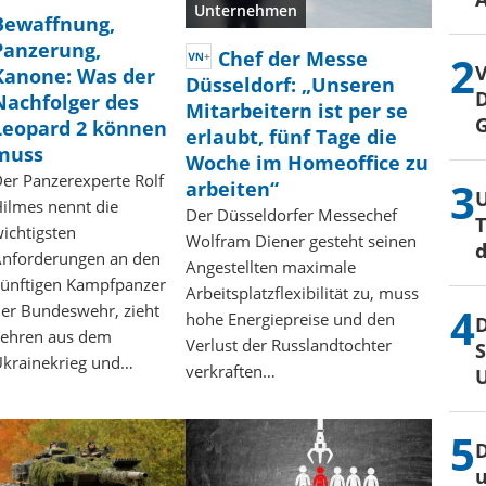
Unternehmen
Bewaffnung,
Panzerung,
Chef der Messe
V
Kanone: Was der
Düsseldorf: „Unseren
Nachfolger des
Mitarbeitern ist per se
G
Leopard 2 können
erlaubt, fünf Tage die
muss
Woche im Homeoffice zu
er Panzerexperte Rolf
arbeiten“
ilmes nennt die
Der Düsseldorfer Messechef
T
ichtigsten
Wolfram Diener gesteht seinen
d
nforderungen an den
Angestellten maximale
ünftigen Kampfpanzer
Arbeitsplatzflexibilität zu, muss
er Bundeswehr, zieht
hohe Energiepreise und den
D
ehren aus dem
Verlust der Russlandtochter
S
krainekrieg und…
verkraften…
D
u