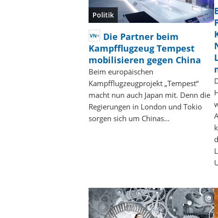
Politik
Die Partner beim
Kampfflugzeug Tempest
mobilisieren gegen China
Beim europäischen
D
Kampfflugzeugprojekt „Tempest“
H
macht nun auch Japan mit. Denn die
w
Regierungen in London und Tokio
A
sorgen sich um Chinas…
k
d
L
U