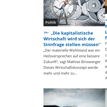
Politik
„Die kapitalistische
Wirtschaft wird sich der
F
Sinnfrage stellen müssen“
D
„Der materielle Wohlstand war ein
Heilsversprechen auf eine bessere
Zukunft“, sagt Mathias Binswanger.
e
Dieses Wirtschaftskonzept werde
d
mehr und mehr zu…
A