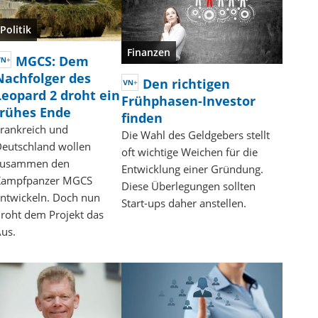
Politik
Finanzen
MGCS: Dem
Nachfolger des
Den richtigen
Leopard 2 droht ein
Frühphasen-Investor
frühes Ende
finden
rankreich und
Die Wahl des Geldgebers stellt
eutschland wollen
oft wichtige Weichen für die
zusammen den
Entwicklung einer Gründung.
Kampfpanzer MGCS
Diese Überlegungen sollten
ntwickeln. Doch nun
Start-ups daher anstellen.
roht dem Projekt das
us.