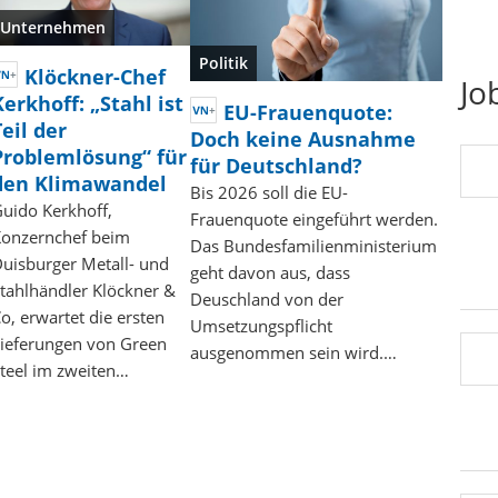
Unternehmen
Politik
Klöckner-Chef
Jo
Kerkhoff: „Stahl ist
EU-Frauenquote:
Teil der
Doch keine Ausnahme
Problemlösung“ für
für Deutschland?
den Klimawandel
Bis 2026 soll die EU-
uido Kerkhoff,
Frauenquote eingeführt werden.
onzernchef beim
Das Bundesfamilienministerium
uisburger Metall- und
geht davon aus, dass
tahlhändler Klöckner &
Deuschland von der
o, erwartet die ersten
Umsetzungspflicht
ieferungen von Green
ausgenommen sein wird.…
teel im zweiten…