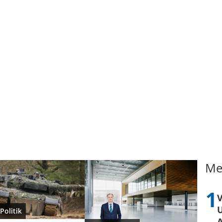
Me
U
Politik
A