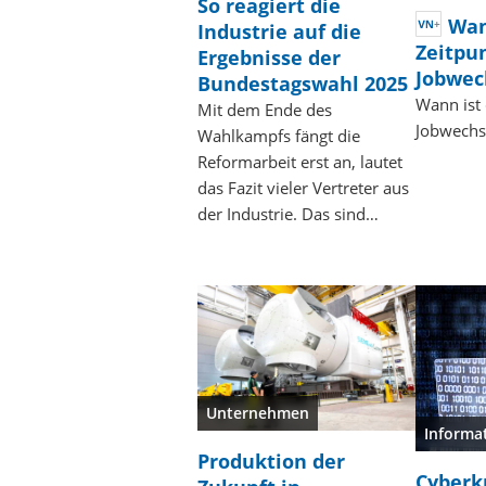
So reagiert die
Wan
Industrie auf die
Zeitpu
Ergebnisse der
Jobwec
Bundestagswahl 2025
Wann ist 
Mit dem Ende des
Jobwechs
Wahlkampfs fängt die
Reformarbeit erst an, lautet
das Fazit vieler Vertreter aus
der Industrie. Das sind…
Unternehmen
Informa
Produktion der
Cyberk