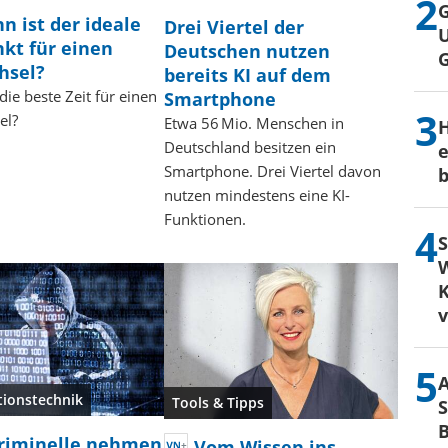
G
n ist der ideale
Drei Viertel der
U
nkt für einen
Deutschen nutzen
hsel?
bereits KI auf dem
die beste Zeit für einen
Smartphone
el?
Etwa 56 Mio. Menschen in
H
Deutschland besitzen ein
e
Smartphone. Drei Viertel davon
b
nutzen mindestens eine KI-
Funktionen.
S
W
K
tionstechnik
Tools & Tipps
S
B
riminelle nehmen
Vom Wissen ins