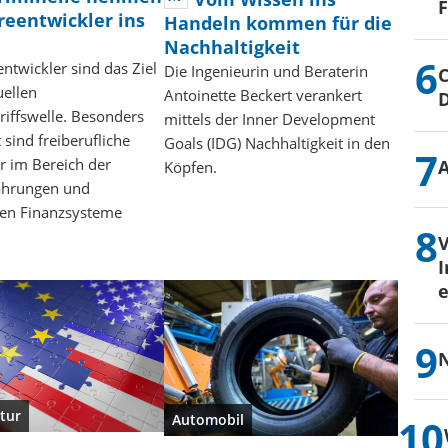
reentwickler ins
Handeln kommen für die
Nachhaltigkeit
ntwickler sind das Ziel
Die Ingenieurin und Beraterin
C
uellen
Antoinette Beckert verankert
iffswelle. Besonders
mittels der Inner Development
 sind freiberufliche
Goals (IDG) Nachhaltigkeit in den
r im Bereich der
Köpfen.
ährungen und
len Finanzsysteme
I
e
N
tur
Automobil