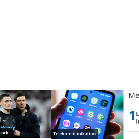
Me
L
i
markt
Telekommunikation