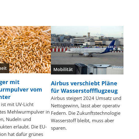
eit
Mobilität
ger mit
Airbus verschiebt Pläne
urmpulver vom
für Wasserstoffflugzeug
nter
Airbus steigert 2024 Umsatz und
 ist mit UV-Licht
Nettogewinn, lässt aber operativ
tes Mehlwurmpulver in
Federn. Die Zukunftstechnologie
n, Nudeln und
Wasserstoff bleibt, muss aber
kten erlaubt. Die EU-
sparen.
on hat dafür grünes