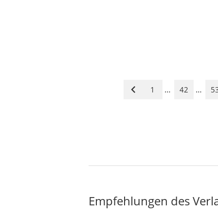
…
…
1
42
5
Vorige
Seite
Empfehlungen des Verl