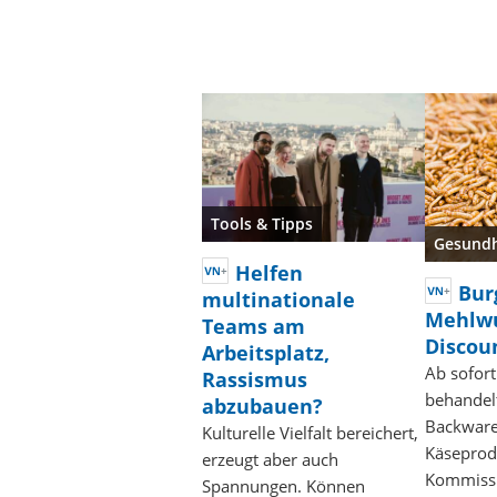
Tools & Tipps
Gesundh
Helfen
Bur
multinationale
Mehlw
Teams am
Discou
Arbeitsplatz,
Ab sofort
Rassismus
behandel
abzubauen?
Backware
Kulturelle Vielfalt bereichert,
Käseprodu
erzeugt aber auch
Kommissi
Spannungen. Können