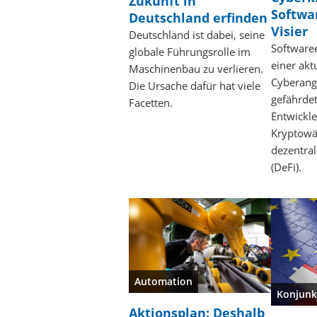
Zukunft in
Softwa
Deutschland erfinden
Visier
Deutschland ist dabei, seine
Softwaree
globale Führungsrolle im
einer akt
Maschinenbau zu verlieren.
Cyberangr
Die Ursache dafür hat viele
gefährdet
Facetten.
Entwickle
Kryptow
dezentra
(DeFi).
Automation
Konjunk
Aktionsplan: Deshalb