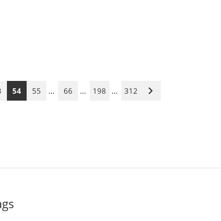
…
…
…
3
54
55
66
198
312
Nächste
Seite
ags