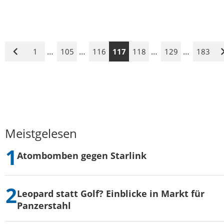
…
…
…
…
1
105
116
117
118
129
183
Vorige
Seite
Meistgelesen
Atombomben gegen Starlink
Leopard statt Golf? Einblicke in Markt für
Panzerstahl