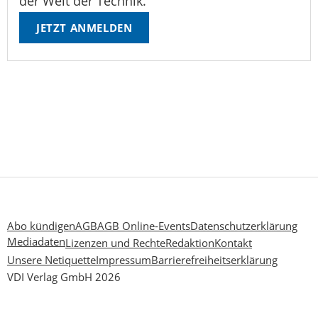
der Welt der Technik.
JETZT ANMELDEN
Abo kündigen
AGB
AGB Online-Events
Datenschutzerklärung
Mediadaten
Lizenzen und Rechte
Redaktion
Kontakt
Unsere Netiquette
Impressum
Barrierefreiheitserklärung
VDI Verlag GmbH 2026