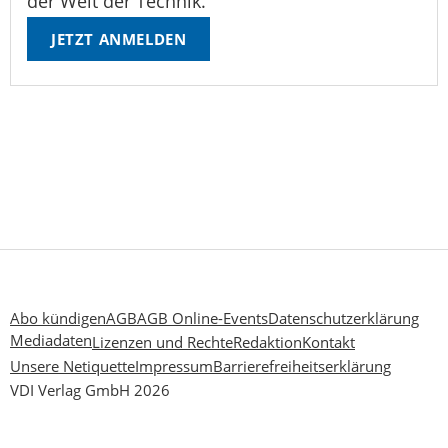
der Welt der Technik.
JETZT ANMELDEN
Abo kündigen
AGB
AGB Online-Events
Datenschutzerklärung
Mediadaten
Lizenzen und Rechte
Redaktion
Kontakt
Unsere Netiquette
Impressum
Barrierefreiheitserklärung
VDI Verlag GmbH 2026