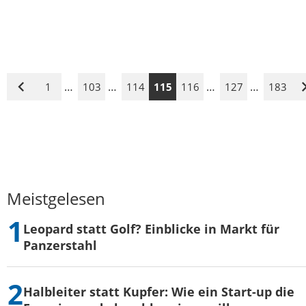
…
…
…
…
1
103
114
115
116
127
183
Vorige
Seite
Meistgelesen
Leopard statt Golf? Einblicke in Markt für
Panzerstahl
Halbleiter statt Kupfer: Wie ein Start-up die