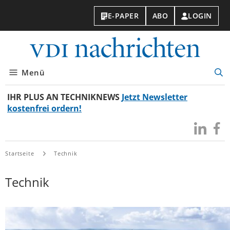
E-PAPER
ABO
LOGIN
VDI-
Nachri
Menü
Suc
öff
IHR PLUS AN TECHNIKNEWS
Jetzt Newsletter
kostenfrei ordern!
Besuchen
Besuc
Sie
Sie
uns
uns
Startseite
Technik
bei
bei
LinkedIn
Faceb
Technik