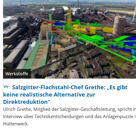
Werkstoffe
Salzgitter-Flachstahl-Chef Grethe: „Es gibt
keine realistische Alternative zur
Direktreduktion“
Ulrich Grethe, Mitglied der Salzgitter-Geschäftsleitung, spricht 
Interview über Technikentscheidungen und das Anlagenpuzzle 
Hüttenwerk.